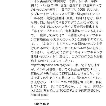
ライン英会話で1番面倒な「予約」が不要（業界
初！）・いま( 2019.8現在 ) 登録すれば1週間すべて
のレッスンが無料！・専用アプリ (iOS) でスマホ、
タブレットからもレッスン可能・Skypeのインスト
ール不要・良質な講師陣 (全員出勤制！) など、様々
な切り口から紹介できるプログラムとなっていま
す。 今までにないオンライン英会話を提供する
「ネイティブキャンプ」 無料体験レッスンもあるの
で、一度試してみては？ ▽芸能人ネイティブキャ
ンプ体験動画 小力さんのレッスンは簡単すぎですね
ぇ。。（ネタ？） もちろんレベル別のレッスンを受
けられるので、あなたに合ったレベルのものを探し
て下さい。 そのためにまずは「ネイティブキャンプ
体験レッスン」を！ 最後に、このプログラムをお勧
めするわたくしコウって誰？↓↓
http://notrynolife.net/ ちなみに、私ごとになります
が、2019.8月現在、働いてる英会話学校でTOEIC、
英検などを教え始めて13年以上になりました。 今
まで多くの生徒さんを見てきて、気づいたこともふ
まえながら、TOEIC Part5 の問題を毎日更新、解説
しています。（いつまで続くか、、） もし、興味が
あれば参考までに☆ TOEIC Part5 予想問題155 No
related posts.
Share this: