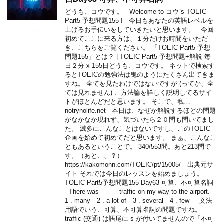
どうも、コウです。 Welcome to コウ`s TOEIC
Part5 予想問題155 ! 今日もあなたの英語レベルを
上げるお手伝いをしていきたいと思います。 今回
初めてここに来る方は、１分だけお時間をいただ
き、こちらをご覧ください。 「TOEIC Part5 予想
問題155」とは？ | TOEIC Part5 予想問題+解説 毎
日２分 x 155日どうも、コウです。 ネットで検索す
るとTOEICの勉強法は鬼のようにたくさん出てきま
すね。 全てを見たわけではないですが (ってか、全
ては見れません) 、方法論を詳しく説明してるサイ
トがほとんどだと思います。 そこで、私…
notrynolife.net 本日は、なぜか解説するほどの問題
がなかなか現れず、気づいたら２０問も問いてまし
た。 滅多にこんなことはないですし、このTOEIC
企画を始めて初めてだと思います。 まぁ、こんなこ
ともあるということで。 340/553問。あと213問で
す。（あと、、？）
https://kakomonn.com/TOEIC/pt/15005/ 出典元サ
イト それでは今日のレッスンを始めましょう。
TOEIC Part5予想問題155 Day63 可算、不可算名詞
There was ——– traffic on my way to the airport.
1 . many 2 . a lot of 3 . several 4 . few 文法
用語でいう、可算、不可算名詞の問題ですね。
traffic (交通) は語尾に s が付いてませんので「不可