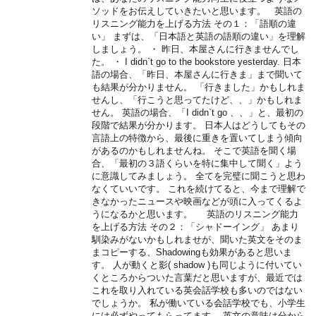
ソッドをお伝えしていきたいと思います。 英語の
リスニング能力を上げる方法 その１：「語順の違
い」 まずは、「日本語と英語の語順の違い」を理解
しましょう。 ・ 昨日、本屋さんに行きませんでし
た。 ・ I didn`t go to the bookstore yesterday. 日本
語の場合、「昨日、本屋さんに行きま」まで聞いて
も結果が分かりません。 「行きました」かもしれま
せんし、「行こうと思ってたけど、、」かもしれま
せん。 英語の場合、「I didn`t go 、、」と、最初の
段階で結果が分かります。 日本人はどうしてもその
言語上の特徴から、最後に重きを置いてしまう傾向
があるのかもしれませんね。 そこで英語を聞く場
合、「最初の３語くらいを特に集中して聞く」よう
に意識してみましょう。 全てを完璧に聞こうと思わ
なくていいです。 これを続けてると、今まで理解で
きなかったニュースや映画などが頭に入ってくるよ
うになるかと思います。 英語のリスニング能力
を上げる方法 その２：「シャドーイング」 あまり
馴染みがないかもしれませが、聞いた英文をそのま
まコピーする、Shadowingも効果があると思いま
す。 人が動くと影( shadow )も同じように付いてい
くところからついた言葉だと思いますが、最近では
これを取り入れている英会話学校も多いのではない
でしょうか。 私が働いている会話学校でも、小学生
には必ずやってもらってます。 英文の意味は分から