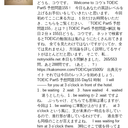
どうも、コウです。 Welcome to コウ`s TOEIC
Part5 予想問題155！ 今日もあなたの英語レベルを
上げるお手伝いをしていきたいと思います。 今回
初めてここに来る方は、１分だけお時間をいただ
き、こちらをご覧ください。 「TOEIC Part5 予想
問題155」とは？ | TOEIC Part5 予想問題+解説 毎
日２分 x 155日どうも、コウです。 ネットで検索す
るとTOEICの勉強法は鬼のようにたくさん出てきま
すね。 全てを見たわけではないですが (ってか、全
ては見れません) 、方法論を詳しく説明してるサイ
トがほとんどだと思います。 そこで、私…
notrynolife.net 本日も５問解きました。 265/553
問。あと288問です。（あと、、？）
https://kakomonn.com/TOEIC/pt/15005/ 出典元サ
イト それでは今日のレッスンを始めましょう。
TOEIC Part5 予想問題155 Day51 時制 I will
——– for you at 3 o’clock in front of the hotel.
1 . be waiting 2 .wait 3 . have waited 4 . waited
迷うとしたら、1 . be waiting か 2 .wait ですよ
ね。 ぶっちゃけ、どちらでも意味は通じますが、
今回は 1 . be waiting に軍配が上がります。 at 3
o’clock という風に、文が未来の一時点を示してい
るので、進行形が適しているわけです。 過去形で
も同様のことが言えますよね。 I was waiting for
him at 3 o`clock there. 3時にそこで彼を待ってま