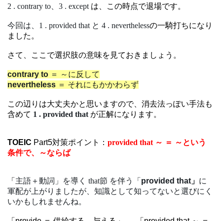
2 . contrary to、3 . except
は、この時点で退場です。
今回は、1 . provided that と 4 . nevertheless
の一騎打ちになり
ました。
さて、ここで選択肢の意味を見ておきましょう。
contrary to
＝
～に反して
nevertheless
＝ それにもかかわらず
この辺りは大丈夫かと思いますので、消去法っぽい手法も
含めて
1 . provided that
が正解になります。
TOEIC
Part5対策ポイント：
provided that ～ ＝ ～という
条件で、～ならば
「
主語＋動詞」を導く that節 を伴う「
provided that」
に
軍配が上がりましたが、知識として知ってないと選びにく
いかもしれませんね。
「provide ＝ 供給する、与える」 → 「provided that ～ ＝