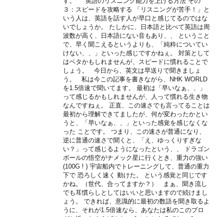
す。 英語のリスニング能力を上げる方法 その
３：スピードを攻略する 「リスニングが苦手！」と
いう人は、英語を話す人が早口と感じてるのではな
いでしょうか。 たしかに、日本語と比べて英語は周
波数が高く、日本語にない音もあり、、 ということ
で、早く聞こえるというよりも、「純粋についてい
けない、、」といった感じですかねぇ。 対策として
はベタかもしれませんが、スピードに慣れることで
しょう。 今日から、英文は早送りで聞きましょ
う。 私は今この記事を書きながら、NHK WORLD
を1.5倍速で聞いてます。 最初は「早いなぁ、、」
って感じるかもしれませんが、人って慣れる生き物
なんですねぇ。 正直、この速さでも言ってることは
最初から理解できてましたが、何が変わったかとい
うと、「早いなぁ、、」といった感覚を感じなくな
った ことです。 つまり、この速さが普通になり、
逆に普通の速さで聞くと、「え、ゆっくりすぎな
い？」って感じるようになったという、、 ドラゴン
ボールの悟空がナメック星に行くとき、重力の強い
(100G ! ) 宇宙船内でトレーニングして、普通の重力
下で 恐ろしく速く 動けた。 という感覚と同じです
かね。（世代、合ってますか？） まぁ、聞き流し
でも耳慣らしとしてはいいと思いますので続けまし
ょう。 できれば、意識的に最初の数語を聞き取るよ
うに、それが1.5倍速なら、あなたは私のこのブロ