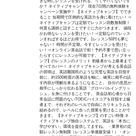
きな時にレッスンを受けれる、ってヤバくないです
か？ ネイティブキャンプ 現在7日間の無料体験キ
ャンペーン実施中！ 【ネイティブキャンプ】ででき
ること 短期間で圧倒的な英語力を身に着けたい！⇒
ネイティブキャンプは定額でレッスン回数無制限！
何度も講師と話すことですぐに力がつきます。 値段
がお得なレッスンを受けたい！⇒定額なのでレッス
ンすればするほどお得です。1レッスン50円も夢じ
ゃない！ 時間が不定期。今すぐレッスンを受けた
い！⇒オンライン英会話で初！予約不要で思い立っ
たらすぐにレッスンが可能です。 【ネイティブキャ
ンプ】のレッスンのメリット 初級者から上級者まで
すべてカバー！ ネイティブキャンプが考える英会話
の習得は、英語圏国民のような完璧な英語を目指す
前に、約1500程度の英単語を軸に、確実に相手の話
す内容が理解出来るようになること。 自分の意思が
相手にしっかり伝わる英語「グローバルイングリッ
シュ」を身に付けることです。 英会話初心者から日
常会話に問題のないTOEICハイスコアを目指す上級
者まで、それぞれのレベルで自由にカリキュラムを
組めるので、レベルに合った授業を受けることがで
きます。 【ネイティブキャンプ】のすごい特徴 ネ
イティブキャンプ独自システムで、英語を「本当に
学びやすい」環境を提供してますね。 ・業界初の定
額レッスン無制限（レッスン単価最安値！）・オン