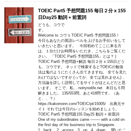
TOEIC Part5 予想問題155 毎日２分 x 155
日Day25 動詞 + 前置詞
どうも、コウで
す。
Welcome to コウ`s TOEIC Part5 予想問題155！
今日もあなたの英語レベルを上げるお手伝いをして
いきたいと思います。 今回初めてここに来る方
は、１分だけお時間をいただき、こちらをご覧くだ
さい。 「TOEIC Part5 予想問題155」とは？ |
TOEIC Part5 予想問題+解説 毎日２分 x 155日どう
も、コウです。 ネットで検索するとTOEICの勉強
法は鬼のようにたくさん出てきますね。 全てを見た
わけではないですが (ってか、全ては見れません) 、
方法論を詳しく説明してるサイトがほとんどだと思
います。 そこで、私… notrynolife.net 本日も５問
解きました。 135/553問。あと418問です。（あ
と、、？）
https://kakomonn.com/TOEIC/pt/15005/ 出典元サ
イト それでは今日のレッスンを始めましょう。
TOEIC Part5 予想問題155 Day25 動詞 + 前置詞
One of my subordinates came ——– with a cold on
the first day of his business trip to Singapore.
1 . back 2 . across 3 . up 4 . down 聞いたこ