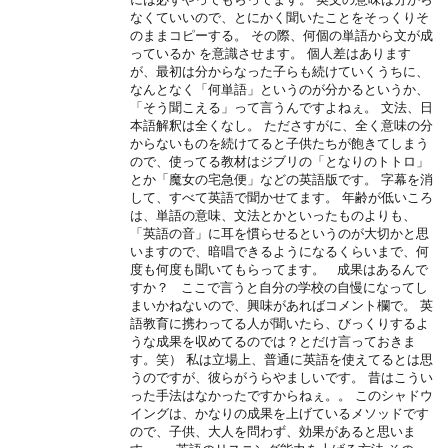
なくていいので、とにかく聞いたことをそっくりそ
のままコピーする。 その際、何個の単語から文が成
っているか を意識させます。 個人差はあります
が、最初は分からなった子らも続けていくうちに、
なんとなく「何単語」というのが分かるというか、
「そう聞こえる」って言うんですよねぇ。 文法、日
本語解釈は全くなし。 たださすがに、全く意味の分
からないものを続けてると子供たちが飽きてしまう
ので、使ってる教材はジブリの「となりのトトロ」
とか「魔女の宅急便」などの英語版です。 字幕を消
して、すべて英語で聞かせてます。 年齢が低いころ
は、単語の意味、文法とかといったものよりも、
「英語の音」に耳を慣らせるというのが大切かと思
いますので、暗唱できるようになるくらいまで、何
度も何度も聞いてもらってます。 成果はあるんで
すか？ ここで言うと自分の学校の自慢になってし
まいかねないので、興味があればコメント欄で。 英
語教育に携わってる人が聞いたら、びっくりするよ
うな成果を収めてるのでは？とだけ言っておきま
す。笑） 私は立場上、普通に英語を使えてるとは思
うのですが、彼らがうらやましいです。 昔はこうい
った手法はなかったですからねぇ。。 このシャドウ
イングは、かなりの成果を上げているメソッドです
ので、子供、大人を問わず、効果があると思いま