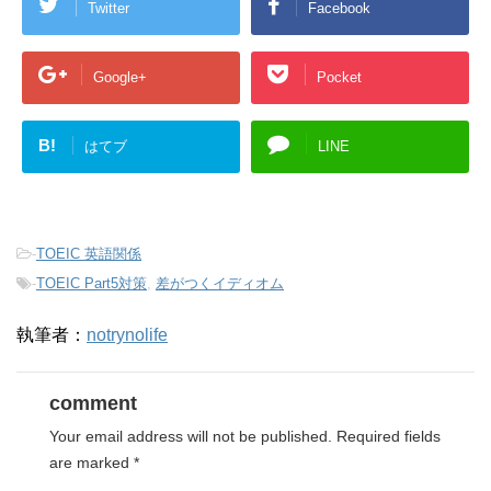
Twitter
Facebook
Google+
Pocket
B!
はてブ
LINE
-
TOEIC 英語関係
-
TOEIC Part5対策
,
差がつくイディオム
執筆者：
notrynolife
comment
Your email address will not be published.
Required fields
are marked
*