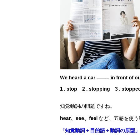
We heard a car ——– in front of ou
1 . stop 2 . stopping 3 . stopp
知覚動詞の問題ですね。
hear、see、feel
など、五感を使う
「知覚動詞＋目的語＋動詞の原型」