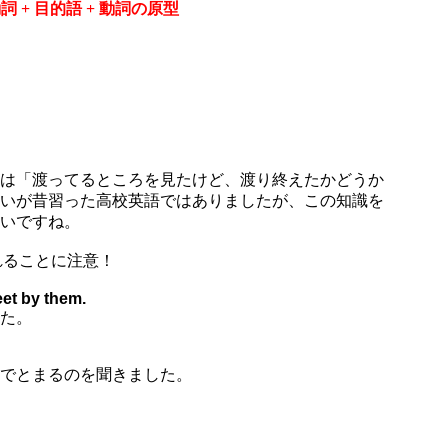
詞 + 目的語 + 動詞の原型
は「渡ってるところを見たけど、渡り終えたかどうか
いが昔習った高校英語ではありましたが、この知識を
いですね。
れることに注意！
eet by them.
た。
でとまるのを聞きました。