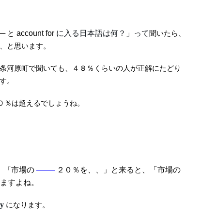
–
と
account for
に入る日本語は何？」って
聞いたら、
、と思います。
条河原町で聞いても、４８％くらいの人が正解にたどり
す。
０％は超えるでしょうね。
、
「
市場の
——–
２０％を、、」と来ると、「市場の
ますよね。
ly
になります。