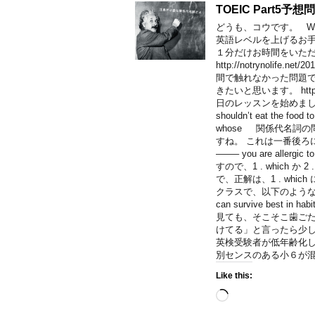
TOEIC Part5予想
どうも、コウです。 Welco
英語レベルを上げるお
１分だけお時間をいた
http://notrynolife.
間で触れなかった問題
きたいと思います。 https:
日のレッスンを始めましょう。
shouldn’t eat the food
whose 関係代名詞
すね。 これは一番後ろに
——– you are all
すので、1 . which 
で、正解は、1 . wh
クラスで、以下のような文が出てきま
can survive best in h
見ても、そこそこ歯ご
けてる」と言ったら少
英検受験者が低年齢化
別センスのある小６が混
Like this:
Loading…