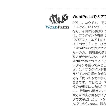
WordPress
どうも、コウです。 アフ
てるけど、いまいちしっ
なら、今回の記事は役に立
は、プラグインを有効に使
でのアフィリエイトのやり
イトのやり方」と、ひと
「WordPressで
たものの、 情報量の多
り方が分からない。 そ
WordPressでの
ラグインを使ってみましょ
方」は「プラグインを有効
ラグインの利用が有効な
とを「使っても使わなく
驚きです。 ではなぜ、W
うのが重要になるのか？
い。 最初から最後まで
絵とか写真が何もないよ
グで文字だけだと、×を
んでもらうために、読みや