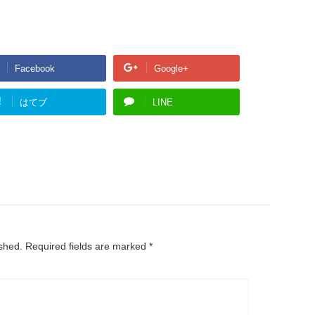
Facebook
Google+
!
はてブ
LINE
ished.
Required fields are marked
*