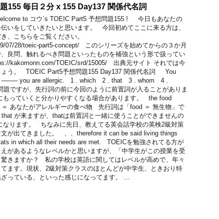
問題155 毎日２分 x 155 Day137 関係代名詞
me to コウ`s TOEIC Part5 予想問題155 ! 今日もあなたの
手伝いをしていきたいと思います。 今回初めてここに来る方は、
だき、こちらをご覧ください。
net/2019/07/28/toeic-part5-concept/ このシリーズを始めてからの３か月
で、良問、触れるべき問題といったものを補強という形で扱ってい
//kakomonn.com/TOEIC/srd/15005/ 出典元サイト それでは今
 TOEIC Part5予想問題155 Day137 関係代名詞 You
 to ——– you are allergic. 1 . which 2 . that 3 . whom 4 .
の問題ですが、先行詞の前に今回のように前置詞が入ることがありま
もっていくと分かりやすくなる場合があります。 the food
ergic to ＝ あなたがアレルギーの食べ物 先行詞は「food ＝ 無生物」で
か 2 . that が来ますが、thatは前置詞と一緒に使うことができませんの
ich になります。 ちなみに先日、教えてる英会話学校の英検2級対策
した。 、、therefore it can be said living things
abitats in which all their needs are met. TOEICを勉強されてる方が
たえがあるようなレベルかと思いますが、「中学生がこの授業を受
し驚きますか？ 私の学校は英語に関してはレベルが高めで、年々
してます。現状、2級対策クラスのほとんどが中学生、ときおり特
ざっている、といった感じになってます。 …