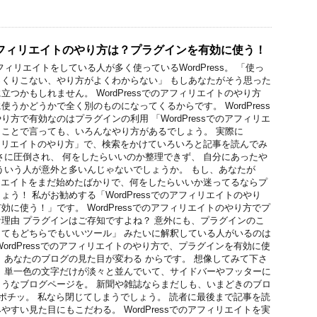
でのアフィリエイトのやり方は？プラグインを有効に使う！
ィリエイトをしている人が多く使っているWordPress。 「使っ
くりこない、やり方がよくわからない」 もしあなたがそう思った
つかもしれません。 WordPressでのアフィリエイトのやり方
うかどうかで全く別のものになってくるからです。 WordPress
方で有効なのはプラグインの利用 「WordPressでのアフィリエ
ことで言っても、いろんなやり方があるでしょう。 実際に
のアフィリエイトのやり方」で、検索をかけていろいろと記事を読んでみ
さに圧倒され、 何をしたらいいのか整理できず、 自分にあったや
ういう人が意外と多いんじゃないでしょうか。 もし、あなたが
アフィリエイトをまだ始めたばかりで、何をしたらいいか迷ってるならプ
う！ 私がお勧めする「WordPressでのアフィリエイトのやり
に使う！」です。 WordPressでのアフィリエイトのやり方でプ
理由 プラグインはご存知ですよね？ 意外にも、プラグインのこ
てもどちらでもいいツール」 みたいに解釈している人がいるのは
ordPressでのアフィリエイトのやり方で、プラグインを有効に使
 あなたのブログの見た目が変わる からです。 想像してみて下さ
、単一色の文字だけが淡々と並んでいて、サイドバーやフッターに
うなブログページを。 新聞や雑誌ならまだしも、いまどきのブロ
ポチッ。 私なら閉じてしまうでしょう。 読者に最後まで記事を読
すい見た目にもこだわる。 WordPressでのアフィリエイトを実