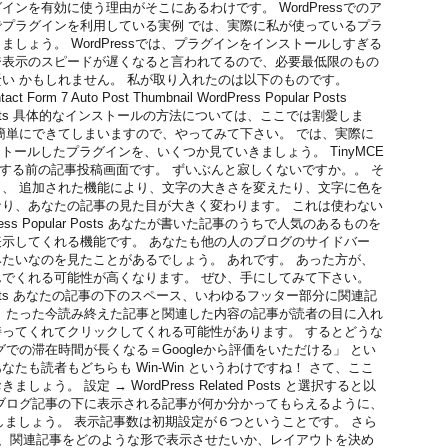
ンを有効に使う理由がそこにあるわけです。 WordPressでのア
プラグインを利用している実例 では、実際に私が使っているプラ
しょう。 WordPressでは、プラグインをインストールしすぎる
ジ表示のスピードが遅くなると言われてるので、必要最低限のもの
い かもしれません。 私が取り入れたのは以下のものです。
act Form 7 Auto Post Thumbnail WordPress Popular Posts
ted Posts 具体的なインストールの方法については、ここでは割愛しま
簡単にできてしまいますので、やってみて下さい。 では、実際に
インストールしたプラグインを、いくつか見ていきましょう。 TinyMCE
トールする前の記事投稿画面です。 ずいぶんと寂しくないですか。。 そ
、 追加された機能により、文字の大きさを変えたり、文字に色を
り、あなたの記事の見た目が大きく変わります。 これは使わない
ess Popular Posts あなたが書いた記事のうちで人気のあるものを
示してくれる機能です。 あなたも他の人のブログのサイドバー
たいなのを見たことがあるでしょう。 あれです。 あった方が、
でくれる可能性が高くなります。 ぜひ、手にしてみて下さい。
ted Posts あなたの記事の下のスペース、いわゆるフッター部分に関連記
 たった今読み終えた記事と関連した内容の記事が読者の目に入れ
ってくれてクリックしてくれる可能性があります。 するとどうな
での滞在時間が長くなる＝Googleから評価をいただける」 とい
たも読者もどちらも Win-Win というわけですね！ さて、ここ
ょう。 設定 → WordPress Related Posts と選択すると以
ブログ記事の下に表示される記事が何か分かってもらえるように、
」としましょう。 表示記事数は初期設定が６つということです。 さら
ttingsで、関連記事をどのような形で表示させたいか、レイアウトを決め