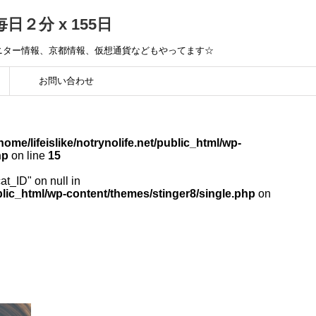
毎日２分 x 155日
モニター情報、京都情報、仮想通貨などもやってます☆
お問い合わせ
home/lifeislike/notrynolife.net/public_html/wp-
hp
on line
15
cat_ID" on null in
public_html/wp-content/themes/stinger8/single.php
on