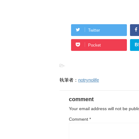
Twitter
B
Pocket
-
執筆者：
notrynolife
comment
Your email address will not be publ
Comment
*