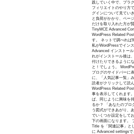
践していく中で、プラグイ
フィリエイトのやり方で
グインについて見ていきま
と負荷がかかり、ペー
だけを取り入れた方が賢
TinyMCE Advanced Cont
WordPress Rela
す。 ネットで調べれば
私がWordPressで
Advanced インス
れがインストール後は、
付けたりできるようにな
と！でしょう。 WordPr
ブログのサイドバーに表
に、「人気記事一覧」み
読者がクリックして読ん
WordPress Rela
事を表示してくれます。
ば、同じように興味を持
るか？ 「あなたのブログ
う図式ができあがり、あな
でいくつか設定をしておきまし
下の画面になります。 
Title を「関連記事
に Advanced se