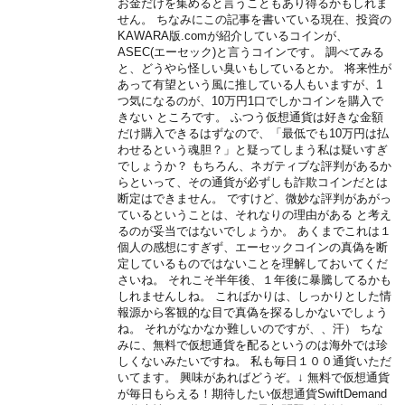
お金だけを集めると言うこともあり得るかもしれま
せん。 ちなみにこの記事を書いている現在、投資の
KAWARA版.comが紹介しているコインが、
ASEC(エーセック)と言うコインです。 調べてみる
と、どうやら怪しい臭いもしているとか。 将来性が
あって有望という風に推している人もいますが、1
つ気になるのが、10万円1口でしかコインを購入で
きない ところです。 ふつう仮想通貨は好きな金額
だけ購入できるはずなので、「最低でも10万円は払
わせるという魂胆？」と疑ってしまう私は疑いすぎ
でしょうか？ もちろん、ネガティブな評判があるか
らといって、その通貨が必ずしも詐欺コインだとは
断定はできません。 ですけど、微妙な評判があがっ
ているということは、それなりの理由がある と考え
るのが妥当ではないでしょうか。 あくまでこれは１
個人の感想にすぎず、エーセックコインの真偽を断
定しているものではないことを理解しておいてくだ
さいね。 それこそ半年後、１年後に暴騰してるかも
しれませんしね。 こればかりは、しっかりとした情
報源から客観的な目で真偽を探るしかないでしょう
ね。 それがなかなか難しいのですが、、汗） ちな
みに、無料で仮想通貨を配るというのは海外では珍
しくないみたいですね。 私も毎日１００通貨いただ
いてます。 興味があればどうぞ。↓ 無料で仮想通貨
が毎日もらえる！期待したい仮想通貨SwiftDemand