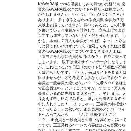
KAWARA版.comを購読してみて気づいた疑問点 投
資のKAWARA版.comのサイトを見た人は気づいた
かもしれませんが、いくつか「?」がつくところが
あります。 多すぎると思われる会員数 会員数７万
人以上と謳っていますが、調べてみると、この記事
を書いている今現在から計算して、立ち上げてまだ
１年半も運営していないサイトだと分かります。 し
かも、本当に７万人も会員がいれば、ネット上でも
っと見てもいいはずですが、検索してもそれほど投
資のKAWARA版.comについて出てきませんよね。
「本当にそんなに会員がいるのか？」 自然に疑って
しまいます。 以下は海外サイトのデータになります
が、これによると１日辺りのサイト訪問者数が2740
人ほどらしいです。 ７万人が毎日サイトを見るとは
限りませんが、どう考えても少なくないですか？ 正
会員と一般会員の違いがない？ 「先着５００名様ま
で正会員無料」ということですが、すでに７万人も
会員がいるのに先着５００名って、、笑） まぁ、と
りあえず申し込んでみると、運よく先着５００名の
中に入れました！ 「よっしゃ～、正会員の特権使い
まくったる！」の勢いで、正会員用のメンバーサイ
トへ入ってみたら、、 「ん？ 特権使うとこど
こ？」 正会員と一般会員との違いを高らかに謳って
ますが、正直見れるページの内容はほとんど変わら
ない、といった印象です。 これではお金を払って正