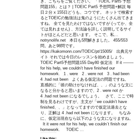
き、こちらをご覧ください。 「TOEIC Part5 予想
問題155」とは？ | TOEIC Part5 予想問題+解説 毎
日２分 x 155日どうも、コウです。 ネットで検索す
るとTOEICの勉強法は鬼のようにたくさん出てきま
すね。 全てを見たわけではないですが (ってか、全
ては見れません) 、方法論を詳しく説明してるサイ
トがほとんどだと思います。 そこで、私…
notrynolife.net 本日も5問解きました。 455/553
問。あと98問です。
https://kakomonn.com/TOEIC/pt/15005/ 出典元サ
イト それでは今日のレッスンを始めましょう。
TOEIC Part5予想問題155 Day80 仮定法 If it ——–
for his help, we couldn’t have finished our
homework. 1 . were 2 . were not 3 . had been
4 .had not been よくある仮定法の問題ですね。
直感的に「彼の助けがなければ、、」のような文に
なると分かると思いますので、2 . were not か
4 .had not been になるでしょう。 さて、ここで時
制を見るわけですが、主文が「we couldn’t have
finished、、」となってますので仮定法過去とな
り、正解は 4 .had not been になります。 ちなみ
に、仮定法現在なら以下のような文になりますね。
It it were not for his help, we couldn`t finish our
homework. TOEIC …
Like this: