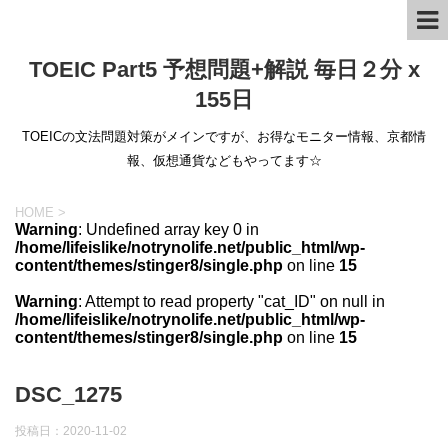
TOEIC Part5 予想問題+解説 毎日２分 x
155日
TOEICの文法問題対策がメインですが、お得なモニター情報、京都情
報、仮想通貨などもやってます☆
HOME
>
Warning
: Undefined array key 0 in
/home/lifeislike/notrynolife.net/public_html/wp-
content/themes/stinger8/single.php
on line
15
Warning
: Attempt to read property "cat_ID" on null in
/home/lifeislike/notrynolife.net/public_html/wp-
content/themes/stinger8/single.php
on line
15
DSC_1275
投稿日：
2020-11-02