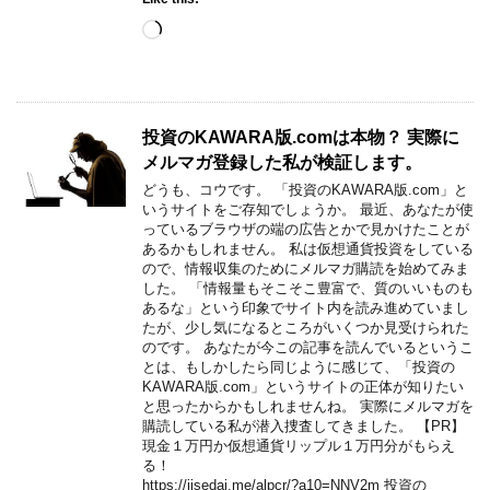
Loading…
投資のKAWARA版.comは本物？ 実際に
メルマガ登録した私が検証します。
どうも、コウです。 「投資のKAWARA版.com」と
いうサイトをご存知でしょうか。 最近、あなたが使
っているブラウザの端の広告とかで見かけたことが
あるかもしれません。 私は仮想通貨投資をしている
ので、情報収集のためにメルマガ購読を始めてみま
した。 「情報量もそこそこ豊富で、質のいいものも
あるな」という印象でサイト内を読み進めていまし
たが、少し気になるところがいくつか見受けられた
のです。 あなたが今この記事を読んでいるというこ
とは、もしかしたら同じように感じて、「投資の
KAWARA版.com」というサイトの正体が知りたい
と思ったからかもしれませんね。 実際にメルマガを
購読している私が潜入捜査してきました。 【PR】
現金１万円か仮想通貨リップル１万円分がもらえ
る！
https://jisedai.me/alpcr/?a10=NNV2m 投資の