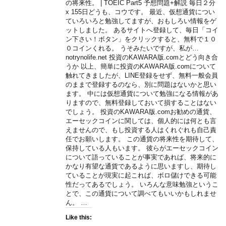
の将来性。 | TOEIC Part5 予想問題+解説 毎日２分
x 155日どうも、コウです。 最近、仮想通貨につい
ていろいろと勉強してますが、おもしろい情報をゲ
ットしました。 あるサイトへ登録して、毎日「コイ
ン下さい！ボタン」をクリックすると、無料で１０
０コインくれる。 うそみたいですが、私が…
notrynolife.net 投資のKAWARA版.comとどう向き合
うか 以上、簡単に投資のKAWARA版.comについて
触れてきましたが、LINE登録をせず、無料一般会員
のままで登録するのなら、別に問題はないかと思い
ます。 中には仮想通貨について勉強になる情報があ
りますので、無料登録しておいて損することはない
でしょう。 投資のKAWARA版.comお勧めの通貨、
エーセックコインに関しては、個人的には何とも言
えませんので、もし投資する人はくれぐれも自己責
任でお願いします。 この通貨の将来性を期待して、
保持している人もいます。 彼らがエーセックコイン
について語っていることが事実であれば、将来的に
かなり有望な通貨であるように思いますし、期待し
ていることが現実に起これば、ボロ儲けできる可能
性だってあるでしょう。 いろんな意味勉強というこ
とで、この通貨について調べてもいいかもしれませ
ん。 …
Like this: