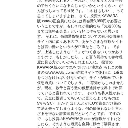
項、勧誘を入れると、それだけでメルマガの文字数
の半分くらいになるんじゃないかというくらい、が
んばっちゃってる状況です。 これはもしや、、って
思ってしまいますよね。 さて、投資のKAWARA
版.comの正会員になるには月会費3,980円が必要と
いうことですが、もしそれが目的なら「先着500名
までは無料正会員」という枠は作らないと思いま
す。 それに、仮想通貨投資についての有用な情報も
サイト内に多々あるので、あからさまな詐欺サイト
とは言い難いというのが正直なところです。 です
が、上述したような「？」がつく点もいくつかあり
ますので、もしかしたら、、と言う気持ちで参考程
度に見る方がいいかもしれませんね。 投資の
KAWARA版.comで気をつけたい注意点 もしこの投
資のKAWARA版.comが詐欺サイトであれば、1番気
をつけなければいけないのが、サイトが勧めている
仮想通貨についてでしょう。 ご存知かもしれません
が、現在、数千と言う数の仮想通貨が世界中で出回
っていると言われています。 そのうち将来性があっ
て、安全に投資してもいいと言えるようなものは
5%もない とか？ ほとんどがICOで資金だけ集め
て消え去ってしまうような、何の価値もないと言わ
ざるを得ない詐欺通貨だということです。 ですの
で、もし投資のKAWARA版.comが詐欺サイトだと
したら、そのような通貨を会員に勧めて購買させ、