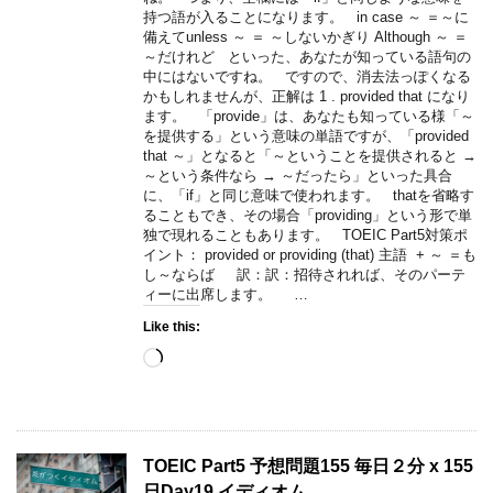
持つ語が入ることになります。 in case ～ ＝～に
備えてunless ～ ＝ ～しないかぎり Although ～ ＝
～だけれど といった、あなたが知っている語句の
中にはないですね。 ですので、消去法っぽくなる
かもしれませんが、正解は 1 . provided that になり
ます。 「provide」は、あなたも知っている様「～
を提供する」という意味の単語ですが、「provided
that ～」となると「～ということを提供されると →
～という条件なら → ～だったら」といった具合
に、「if」と同じ意味で使われます。 thatを省略す
ることもでき、その場合「providing」という形で単
独で現れることもあります。 TOEIC Part5対策ポ
イント： provided or providing (that) 主語 + ～ ＝も
し～ならば 訳：訳：招待されれば、そのパーテ
ィーに出席します。 …
Like this:
Loading…
TOEIC Part5 予想問題155 毎日２分 x 155
日Day19 イディオム