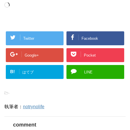
Loading…
Twitter
Facebook
Google+
Pocket
B!
はてブ
LINE
-
執筆者：
notrynolife
comment