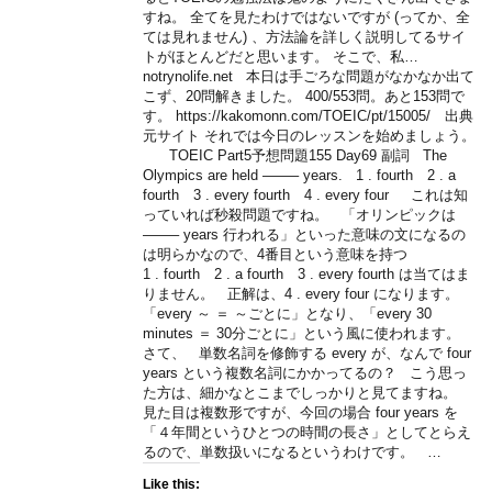
すね。 全てを見たわけではないですが (ってか、全
ては見れません) 、方法論を詳しく説明してるサイ
トがほとんどだと思います。 そこで、私…
notrynolife.net 本日は手ごろな問題がなかなか出て
こず、20問解きました。 400/553問。あと153問で
す。 https://kakomonn.com/TOEIC/pt/15005/ 出典
元サイト それでは今日のレッスンを始めましょう。
TOEIC Part5予想問題155 Day69 副詞 The
Olympics are held ——– years. 1 . fourth 2 . a
fourth 3 . every fourth 4 . every four これは知
っていれば秒殺問題ですね。 「オリンピックは
——– years 行われる」といった意味の文になるの
は明らかなので、4番目という意味を持つ
1 . fourth 2 . a fourth 3 . every fourth は当てはま
りません。 正解は、4 . every four になります。
「every ～ ＝ ～ごとに」となり、「every 30
minutes ＝ 30分ごとに」という風に使われます。
さて、 単数名詞を修飾する every が、なんで four
years という複数名詞にかかってるの？ こう思っ
た方は、細かなとこまでしっかりと見てますね。
見た目は複数形ですが、今回の場合 four years を
「４年間というひとつの時間の長さ」としてとらえ
るので、単数扱いになるというわけです。 …
Like this: