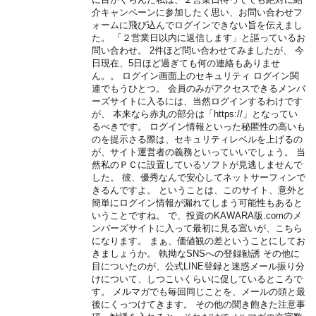
介キャンペーンに参加したく思い、お問い合わせフ
ォームに飛び込んでログインできない旨を伝えまし
た。 「２営業日以内に返信します」と謳っているお
問い合わせ。 2件ほど問い合わせてみましたが、 今
日現在、5日ほど過ぎても何の連絡もありませ
ん。。 ログイン画面上のセキュリティ ログイン関
連でもうひとつ。 会員のみがアクセスできるメンバ
ーズサイトに入るには、当然ログインするわけです
が、 本来なら赤丸の部分は「https://」となってい
るべきです。 ログイン情報といった秘匿性の高いも
のを提示さる際は、セキュリティレベルを上げるの
が、サイト運営者の義務といっていいでしょう。 当
然私のＰＣに設置しているソフトが見逃しませんで
した。 彼、優秀なんで安心してネットサーフィンで
きるんですよ。 ということは、このサイト、意外と
簡単にログイン情報が漏れてしまう可能性もあると
いうことですね。 で、投資のKAWARA版.comのメ
ンバーズサイトに入って最初に見る宣いが、こちら
になります。 まぁ、価値観の差ということにしてお
きましょうか。 執拗なSNSへの登録勧誘 その他に
目についたのが、公式LINE登録と迷惑メール振り分
けについて、しつこいくらいに促しているところで
す。 メルマガでも毎回同じことを、メールの頭と最
後にくっつけてきます。 その他の聞き飽きた注意事