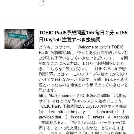
Loading…
TOEIC Part5予想問題155 毎日２分 x 155
日Day150 注意すべき接続詞
どうも、コウです。 Welcome to コウ`s TOEIC
Part5 予想問題155 ! 今日もあなたの英語レベルを
上げるお手伝いをしていきたいと思います。 今回
初めてここに来る方は、１分だけお時間をいただ
き、こちらをご覧ください。 「TOEIC Part5 予想
問題155」とは？ このシリーズを始めてからの３
か月間で触れなかった問題で、良問、触れるべき問
題といったものを補強という形で扱っていきたいと
思います。
https://kakomonn.com/TOEIC/srd/15005/ 出典元
サイト それでは今日のレッスンを始めましょう。
TOEIC Part5 予想問題155 Day150 注意すべき接続
詞 I will attend the party ——– I am invited. 1 .
provided that 2 . in case 3 . unless 4 . Although
文脈を見ると、「招待されれば、パーティーに出
席する」といった文意になるかな、と思いますよ
ね。 つまり、空欄には「if」と同じような意味を