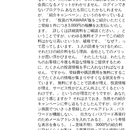
会員になるメリットがわかりません。 ログインでき
ないプログラム あなたも目にしたかもしれません
が、「紹介キャンペーン」というのをやっているよ
うです。 「投資の“KAWARA”版をご紹介いただくと
ご登録１件につき3,000円の報酬をお支払いいたし
ます。 詳しくは詳細資料をご確認ください。」 と
いうことですが、いわゆる無料オファーでこの紹介
料はかなり高いというか、破格です。 「なぜ？」っ
て思ってしまいます。 １人の読者をつけるために、
それだけの紹介料を払う理由、会社としてのメリッ
トが思い浮かびません。 「わたしたちは、わたした
ちのお客様に今後も有益な情報をご提供するため
に、たくさんの投資情報を手に入れなければなりま
せん。 ですから、登録費や購読費用を無料にするこ
とでたくさんの情報が集まりやすくなる状況を作っ
ています。 無料にすることで読者が増え、投資情報
が増え、サービス性がどんどん向上してくるという
わけです。」 というのが理念だそうですが、あなた
はどう感じますか？ それはさておき、当然その紹介
キャンペーンに申し込もうとしたんですが、ログイ
ン画面でついさっき登録したメールアドレス，パス
ワードが機能しない、、 仕方なくパスワード再発行
のためメールアドレスを入れてみると、 という奇怪
な表示を食らう。（←意味不明） 3000円の紹介料
に目がくらんだ私は、２営業日待ってでも絶対に紹