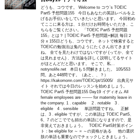
どうも、コウです。 Welcome to コウ`s TOEIC
Part5 予想問題155 今日もあなたの英語レベルを上
げるお手伝いをしていきたいと思います。 今回初め
てここに来る方は、１分だけお時間をいただき、こ
ちらをご覧ください。 「TOEIC Part5 予想問題
155」とは？ | TOEIC Part5 予想問題+解説 毎日２
分 x 155日どうも、コウです。 ネットで検索すると
TOEICの勉強法は鬼のようにたくさん出てきます
ね。 全てを見たわけではないですが (ってか、全て
は見れません) 、方法論を詳しく説明してるサイト
がほとんどだと思います。 そこで、私…
notrynolife.net 本日も５問解きました。 105/553
問。あと448問です。（あと、、？）
https://kakomonn.com/TOEIC/pt/15005/ 出典元サ
イト それでは今日のレッスンを始めましょう。
TOEIC Part5 予想問題155 Day19 イディオム All
female employees are ——– for maternity leave in
the company. 1 . capable 2 . notable 3 .
eligible 4 . sensible 単語問題ですね。 正解
は、3 . eligible ですが、この単語は TOEIC Part5、
6、7 のどこででも頻出の単語になりますので、是
非覚えておきましょう。 TOEIC Part5対策ポイン
ト：be eligible for ～ = ～の資格がある 他の選択
肢の単語も重要なのでチェックしときましょう。