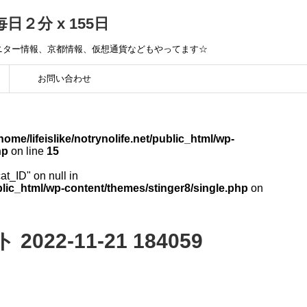
毎日２分 x 155日
モニター情報、京都情報、仮想通貨などもやってます☆
お問い合わせ
home/lifeislike/notrynolife.net/public_html/wp-
hp
on line
15
cat_ID" on null in
public_html/wp-content/themes/stinger8/single.php
on
22-11-21 184059