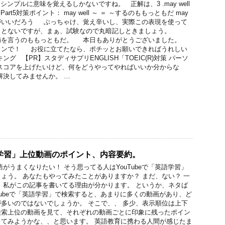
ンプルに意味を覚えるしかないですね。 正解は、3 .may well
art5対策ポイント： may well ～ ＝ ～するのももっともだ may
～する方がいいだろう ぶっちゃけ、覚え辛いし、実際この表現を使って
ことないですが、まぁ、試験なので丸暗記しときましょう。
満を言うのももっともだ。 本日もありがとうございました。
スンで！ お役に立てたなら、ポチッとお願いできればうれしい
グ 【PR】スタディサプリENGLISH「TOEIC(R)対策 パーソ
スコアを上げたいけど、何をどうやってやればいいか分からな
解決してみませんか。 …
英語学習」上位動画のポイント、内容要約。
がうまくなりたい！ そう思ってる人はYouTubeで「英語学習」
ょう。 あなたもやってみたことがありますか？ まだ、ない？ 一
 私がこの記事を書いてる理由が分かります。 というか、ネタば
uTubeで「英語学習」で検索すると、あまりに多くの動画があり、ど
多いのではないでしょうか。 そこで、、 多少、表示順位は上下
検索上位の動画を見て、それぞれの動画ごとに印象に残ったポイン
てみようかな、、と思います。 英語教育に携わる人間が感じたま