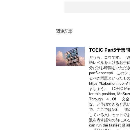
関連記事
TOEIC Part5予想
どうも、コウです。 Welco
語レベルを上げるお手
分だけお時間をいただき、こちらをご
part5-concep
るべき問題といったも
https://kakomonn
ましょう。 TOEIC Part5予
for this position, Mr.S
Through 4 . 
な、と予想できると思い
で、ここではNG。 後の
している文にセットでよ
数を表す語句の前に来る
can run the fastest of 