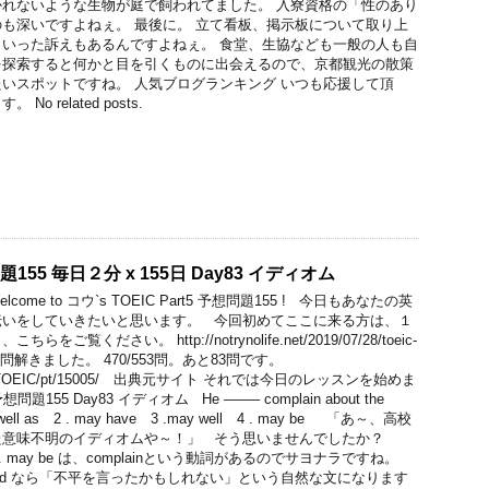
れないような生物が庭で飼われてました。 入寮資格の「性のあり
も深いですよねぇ。 最後に。 立て看板、掲示板について取り上
いった訴えもあるんですよねぇ。 食堂、生協なども一般の人も自
を探索すると何かと目を引くものに出会えるので、京都観光の散策
いスポットですね。 人気ブログランキング いつも応援して頂
 related posts.
問題155 毎日２分 x 155日 Day83 イディオム
me to コウ`s TOEIC Part5 予想問題155 ! 今日もあなたの英
伝いをしていきたいと思います。 今回初めてここに来る方は、１
覧ください。 http://notrynolife.net/2019/07/28/toeic-
本日も5問解きました。 470/553問。あと83問です。
n.com/TOEIC/pt/15005/ 出典元サイト それでは今日のレッスンを始めま
想問題155 Day83 イディオム He ——– complain about the
as well as 2 . may have 3 .may well 4 . may be 「あ～、高校
た意味不明のイディオムや～！」 そう思いませんでしたか？
、4 . may be は、complainという動詞があるのでサヨナラですね。
omplained なら「不平を言ったかもしれない」という自然な文になります