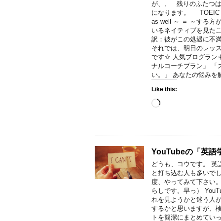
が、、 残りのふたつはシ
になります。 TOEIC P
as well ～ ＝ 
いるネイティブを見た
訳：彼がこの処遇に不
それでは、明日のレッ
です☆ 人気ブログランキン
ナルコーチプラン」 「
い。」 あなたの悩みを
Like this:
Loading…
YouTubeの「
どうも、コウです。 英語
と打ち込む人も多いでし
度、やってみて下さい。
らしです。早っ） Yo
れを見ようかと迷う人が
するかと思いますが、
トを簡潔にまとめていっ