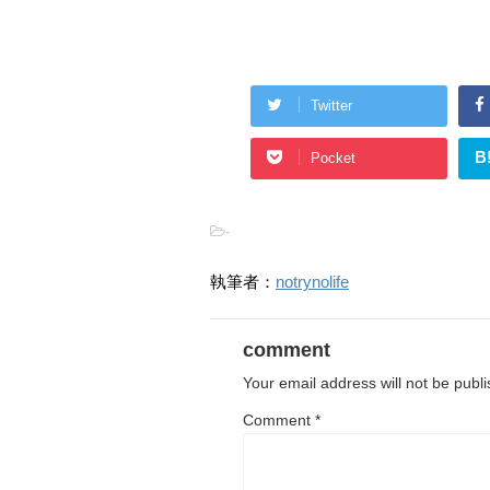
Twitter
B
Pocket
-
執筆者：
notrynolife
comment
Your email address will not be publ
Comment
*