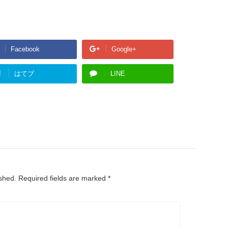
Facebook
Google+
!
はてブ
LINE
ished.
Required fields are marked
*