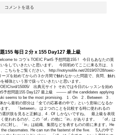
問題155 毎日２分 x 155 Day127 最上級
me to コウ`s TOEIC Part5 予想問題155 ! 今日もあなたの英
伝いをしていきたいと思います。 今回初めてここに来る方は、１
覧ください。 http://notrynolife.net/2019/07/28/toeic-
t/ このシリーズを始めてからの３か月間で触れなかった問題で、良問、触れ
のを補強という形で扱っていきたいと思います。
.com/TOEIC/srd/15005/ 出典元サイト それでは今日のレッスンを始め
想問題155 Day127 最上級 ——– all the candidates applying
uzuki seems to be the most promising. 1 . On 2 . Between 3 .
Of 文全体から最初の部分は「全ての応募者の中で」という意味になるか
ます。 「between」 は２つのことを比較する時に使われるの
選択肢を見ると正解は、4 . Of しかないですね。 最上級を表現
く使われるのが、この「of」の他に「in」があります。 「of」は
のに対し、「in」は組織、集団などを表すものの前に来ます。He
all the classmates. He can run the fasterst of the five. 5人の中で