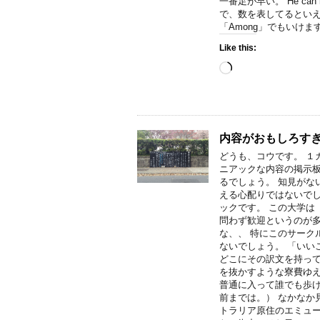
一番足が早い。 He can ru
で、数を表してるとい
「Among」でもいけますね
Like this:
Loading…
内容がおもしろすぎ
どうも、コウです。 １
ニアックな内容の掲示板
るでしょう。 知見がな
える心配りではないでし
ックです。 この大学は
問わず歓迎というのが多
な、、 特にこのサーク
ないでしょう。 「いい
どこにその訳文を持って
を抜かすような寮費ゆ
普通に入って誰でも歩
前までは。） なかなか
トラリア原住のエミュー