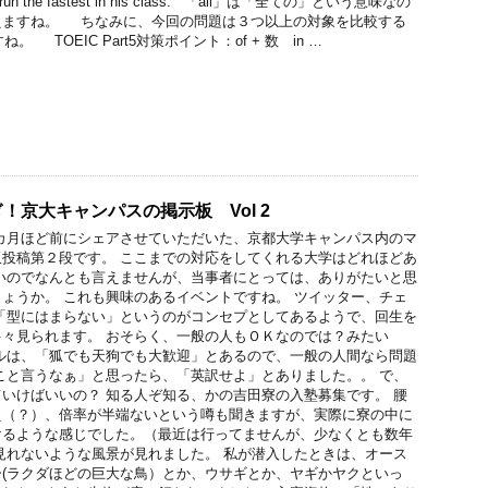
n the fastest in his class. 「all」は「全ての」という意味なの
えますね。 ちなみに、今回の問題は３つ以上の対象を比較する
。 TOEIC Part5対策ポイント：of + 数 in …
！京大キャンパスの掲示板 Vol 2
カ月ほど前にシェアさせていただいた、京都大学キャンパス内のマ
投稿第２段です。 ここまでの対応をしてくれる大学はどれほどあ
いのでなんとも言えませんが、当事者にとっては、ありがたいと思
ょうか。 これも興味のあるイベントですね。 ツイッター、チェ
「型にはまらない」というのがコンセプとしてあるようで、回生を
々見られます。 おそらく、一般の人もＯＫなのでは？みたい
ルは、「狐でも天狗でも大歓迎」とあるので、一般の人間なら問題
こと言うなぁ」と思ったら、「英訳せよ」とありました。。 で、
いけばいいの？ 知る人ぞ知る、かの吉田寮の入塾募集です。 腰
え（？）、倍率が半端ないという噂も聞きますが、実際に寮の中に
けるような感じでした。（最近は行ってませんが、少なくとも数年
見れないような風景が見れました。 私が潜入したときは、オース
(ラクダほどの巨大な鳥）とか、ウサギとか、ヤギかヤクといっ