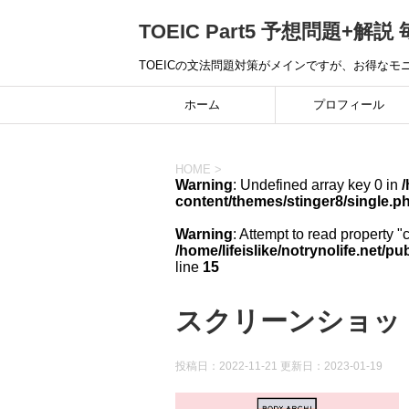
TOEIC Part5 予想問題+解説 
TOEICの文法問題対策がメインですが、お得な
ホーム
プロフィール
HOME
>
Warning
: Undefined array key 0 in
/
content/themes/stinger8/single.p
Warning
: Attempt to read property "
/home/lifeislike/notrynolife.net/
line
15
スクリーンショット 20
投稿日：2022-11-21 更新日：
2023-01-19