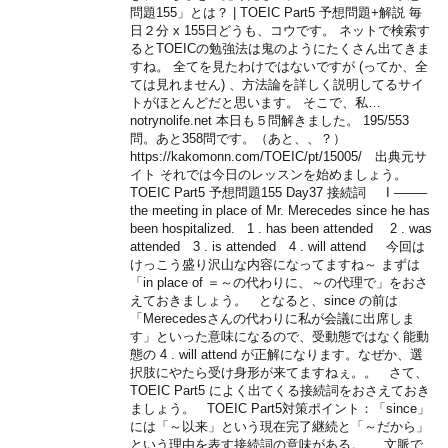
問題155」とは？ | TOEIC Part5 予想問題+解説 毎
日２分 x 155日どうも、コウです。 ネットで検索す
るとTOEICの勉強法は鬼のようにたくさん出てきま
すね。 全てを見たわけではないですが (ってか、全
ては見れません) 、方法論を詳しく説明してるサイ
トがほとんどだと思います。 そこで、私…
notrynolife.net 本日も５問解きました。 195/553
問。あと358問です。（あと、、？）
https://kakomonn.com/TOEIC/pt/15005/ 出典元サ
イト それでは今日のレッスンを始めましょう。
TOEIC Part5 予想問題155 Day37 接続詞 I ——–
the meeting in place of Mr. Merecedes since he has
been hospitalized. 1 . has been attended 2 . was
attended 3 . is attended 4 . will attend 今回は
けっこう盛り沢山な内容になってますね～ まずは
「in place of ＝～の代わりに、～の代理で」をおさ
えておきましょう。 となると、since の前は
「Merecedesさんの代わりに私が会議に出席しま
す」といった意味になるので、受動態ではなく能動
態の 4 . will attend が正解になります。なぜか、選
択肢にやたら受け身形が来てますねぇ。。 さて、
TOEIC Part5 によく出てくる接続詞をおさえておき
ましょう。 TOEIC Part5対策ポイント：「since」
には「～以来」という現在完了継続と「～だから」
という理由を表す接続詞の意味がある。 文脈で