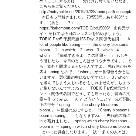
めてここに来る方は、１分だけお時間をいただき、
こちらをご覧ください。
http://notrynolife.net/2019/07/28/toeic-part5-concept/
本日も５問解きました。 70/553問。あと483問で
す。（あと、、？）
https://kakomonn.com/TOEIC/pt/15005/ 出典元サ
イト それでは今日のレッスンを始めましょう。
TOEIC Part5 予想問題155 Day12 関係代名詞 A
lot of people like spring ——– the cherry blossoms
bloom. 1 . in which 2 . who 3 . which 4 .
whom 「簡単すぎるよ、この問題～！」 もしそ
う感じたら、今日のところはサヨウナラです。。 で
も、意外と間違える人いるんですよ。 先行詞が時を
表す spring なので、「when」 が一番似合うかと思
いますが、選択肢の中にないですねぇ。 3 . which
を選んでしまう人もいるかもしれませんが、ちょっ
と足りないんですよねぇ。 TOEIC Part5対策ポイ
ント：関係代名詞でどうしても迷ったら、普通の文
章を作ってみる。 ん？ どういうこと？ 先行詞以
下の部分「spring ——– the cherry blossoms
bloom.」 を普通の文にすると、「Cherry blossoms
boom in spring.」 となりますね。 先行詞の前に
in が現れました。 spring which cherry blossoms
bloom in ＝ spring in which cherry blossoms bloom.
といった具合になります。 訳： 多くの人々は、