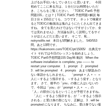
上げるお手伝いをしていきたいと思います。 今回
初めてここに来る方は、１分だけお時間をいただ
き、こちらをご覧ください。 「TOEIC Part5 予想
問題155」とは？ | TOEIC Part5 予想問題+解説 毎
日２分 x 155日どうも、コウです。 ネットで検索す
るとTOEICの勉強法は鬼のようにたくさん出てきま
すね。 全てを見たわけではないですが (ってか、全
ては見れません) 、方法論を詳しく説明してるサイ
トがほとんどだと思います。 そこで、私…
notrynolife.net 本日も5問解きました。 540/553
問。あと13問です。
https://kakomonn.com/TOEIC/pt/15005/ 出典元サ
イト それでは今日のレッスンを始めましょう。
TOEIC Part5予想問題155 Day96 動詞 When the
software installation is complete, you ——– to
restart your computer. 1 . prompt 2 . prompted
3 . will be prompted 4 . prompts あまり馴染みの
ない単語かもしれません。 「prompt + 人 + ～ ＝
人に～するよう指示する、～するよう促す」となり
ます。 さて、後半の「you」の後に人はいないの
で、今回は「you」が「prompt + 人 + ～」の
「人」の部分になるということが予想できますね。
「人に ～するよう指示する」が「～するよう指示
される」と受け身の形になり、正解は、3 . will be
prompted になります。 ちなみに、受け身でない場