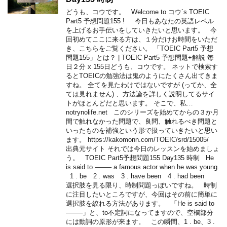
どうも、コウです。 Welcome to コウ`s TOEIC
Part5 予想問題155 ! 今日もあなたの英語レベル
を上げるお手伝いをしていきたいと思います。 今
回初めてここに来る方は、１分だけお時間をいただ
き、こちらをご覧ください。 「TOEIC Part5 予想
問題155」とは？ | TOEIC Part5 予想問題+解説 毎
日２分 x 155日どうも、コウです。 ネットで検索す
るとTOEICの勉強法は鬼のようにたくさん出てきま
すね。 全てを見たわけではないですが (ってか、全
ては見れません) 、方法論を詳しく説明してるサイ
トがほとんどだと思います。 そこで、私…
notrynolife.net このシリーズを始めてからの３か月
間で触れなかった問題で、良問、触れるべき問題と
いったものを補強という形で扱っていきたいと思い
ます。 https://kakomonn.com/TOEIC/srd/15005/
出典元サイト それでは今日のレッスンを始めましょ
う。 TOEIC Part5予想問題155 Day135 時制 He
is said to ——– a famous actor when he was young.
1 . be 2 . was 3 . have been 4 . had been
選択肢を見る限り、時制問題っぽいですね。 時制
に注目したいところですが、今回はその前に簡単に
選択肢を絞れる方法があります。 「He is said to
——–」と、to不定詞になってますので、空欄部分
には動詞の原形が来ます。 この瞬間、1 . be、3 .