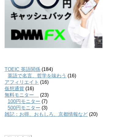
TOEIC 英語関係
(184)
英語で名言、哲学を味わう
(16)
アフィリエイト
(16)
仮想通貨
(16)
無料モニター
(23)
100円モニター
(7)
500円モニター
(3)
雑記：お得、おもしろ、京都情報など
(20)