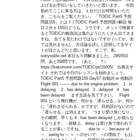
上げるお手伝いをしていきたいと思います。 今回
初めてここに来る方は、１分だけお時間をいただ
き、こちらをご覧ください。 「TOEIC Part5 予想
問題155」とは？ | TOEIC Part5 予想問題+解説 毎
日２分 x 155日どうも、コウです。 ネットで検索す
るとTOEICの勉強法は鬼のようにたくさん出てきま
すね。 全てを見たわけではないですが (ってか、全
ては見れません) 、方法論を詳しく説明してるサイ
トがほとんどだと思います。 そこで、私…
notrynolife.net 本日も５問解きました。 295/553
問。あと258問です。（あと、、？）
https://kakomonn.com/TOEIC/pt/15005/ 出典元サ
イト それでは今日のレッスンを始めましょう。
TOEIC Part5 予想問題155 Day57 自動詞 or 他動詞
Flight 001 ——– due to the engine problem. 1 . is
delaying 2 . has delayed 3 . delayed 4 . has
been delayed まず主語を見て下さい。 Flight
001 という飛行機が、何かを「遅らせる」か、何か
に「遅れさせられる」かですが、目的語がないので
「遅らせる」は消えます。 つまり受け身になり、
その瞬間、早くも 4 . has been delayed しか残らな
くなります。 経験上、delay は受け身で使われて
ることが多い ですね。 due to ～、because of
～、owing to ～ ＝ ～のせいで、～の理由で もお