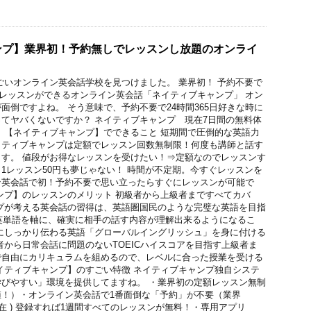
ンプ】業界初！予約無しでレッスンし放題のオンライ
ごいオンライン英会話学校を見つけました。 業界初！ 予約不要で
時にレッスンができるオンライン英会話「ネイティブキャンプ」 オン
面倒ですよね。 そう意味で、予約不要で24時間365日好きな時に
てヤバくないですか？ ネイティブキャンプ 現在7日間の無料体
 【ネイティブキャンプ】でできること 短期間で圧倒的な英語力
イティブキャンプは定額でレッスン回数無制限！何度も講師と話す
す。 値段がお得なレッスンを受けたい！⇒定額なのでレッスンす
1レッスン50円も夢じゃない！ 時間が不定期。今すぐレッスンを
ン英会話で初！予約不要で思い立ったらすぐにレッスンが可能で
ンプ】のレッスンのメリット 初級者から上級者まですべてカバ
プが考える英会話の習得は、英語圏国民のような完璧な英語を目指
の英単語を軸に、確実に相手の話す内容が理解出来るようになるこ
にしっかり伝わる英語「グローバルイングリッシュ」を身に付ける
者から日常会話に問題のないTOEICハイスコアを目指す上級者ま
で自由にカリキュラムを組めるので、レベルに合った授業を受ける
イティブキャンプ】のすごい特徴 ネイティブキャンプ独自システ
びやすい」環境を提供してますね。 ・業界初の定額レッスン無制
値！）・オンライン英会話で1番面倒な「予約」が不要（業界
.8現在 ) 登録すれば1週間すべてのレッスンが無料！・専用アプリ