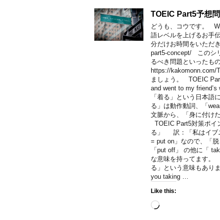
TOEIC Part5予想
どうも、コウです。 Welco
語レベルを上げるお手
分だけお時間をいただき、こちらをご
part5-concep
るべき問題といったも
https://kakomonn
ましょう。 TOEIC Part
and went to my friend’
「着る」という日本語に当
る」は動作動詞、「we
文脈から、「身に付けた後
TOEIC Part5対策ポ
る」 訳：「私はイブ
= put on」なので、
「put off」 の他に「
な意味を持ってます。
る」という意味もあります
you taking …
Like this:
Loading…