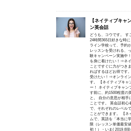
【ネイティブキャ
ン英会話
どうも、コウです。 す
24時間365日好きな
ライン学校って、予約が
レッスンを受けれる、っ
験キャンペーン実施中！
を身に着けたい！⇒ネ
ことですぐに力がつきま
ればするほどお得です。
受けたい！⇒オンライ
す。 【ネイティブキャ
ー！ ネイティブキャン
す前に、約1500程度
と。 自分の意思が相手
ことです。 英会話初心
で、それぞれのレベル
ことができます。 【ネ
ムで、英語を「本当に学
限（レッスン単価最安
初！）・いま( 2019