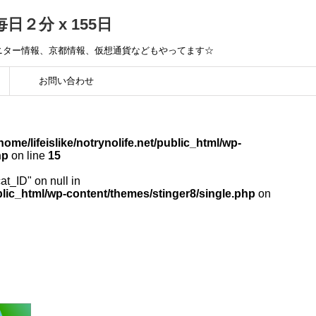
毎日２分 x 155日
モニター情報、京都情報、仮想通貨などもやってます☆
お問い合わせ
home/lifeislike/notrynolife.net/public_html/wp-
hp
on line
15
cat_ID" on null in
public_html/wp-content/themes/stinger8/single.php
on