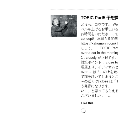
TOEIC Part5 予
どうも、コウです。 Welco
ベルを上げるお手伝いを
お時間をいただき、こちらをご覧くださ
concept/ 本日も５
https://kakomon
しょう。 TOEIC Part5 
over a cat in the mor
1 . closely が正
対策ポイント： close t
理屈より、イディオムと
over ～ は「～の上
で猫をひいてしまうところ
～の近く の close は
う発音になります。 
い！」と思ってもらえ
ございました。 …
Like this:
Loading…