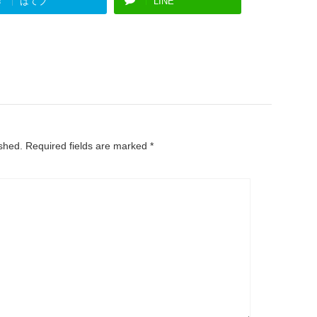
はてブ
LINE
ished.
Required fields are marked
*