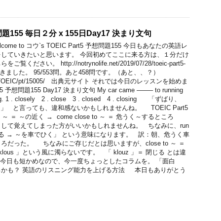
想問題155 毎日２分 x 155日Day17 決まり文句
me to コウ`s TOEIC Part5 予想問題155 今日もあなたの英語レ
していきたいと思います。 今回初めてここに来る方は、１分だけ
い。 http://notrynolife.net/2019/07/28/toeic-part5-
問解きました。 95/553問。あと458問です。（あと、、？）
n.com/TOEIC/pt/15005/ 出典元サイト それでは今日のレッスンを始めま
予想問題155 Day17 決まり文句 My car came ——– to running
ning. 1 . closely 2 . close 3 . closed 4 . closing 「ずばり、
解です。」 と言っても、違和感ないかもしれませんね。 TOEIC Part5
o ～ ＝ ～の近く → come close to ～ ＝ 危うく～するところ
して覚えてしまった方がいいかもしれませんね。 ちなみに、run
を走る → ～を車でひく」 という意味になります。 訳：朝、危うく車
だった。 ちなみにご存じだとは思いますが、close to ～ ＝
「 klous 」という風に濁らないです。 「 klouz 」＝ 閉じる とは違
今日も短かめなので、今一度ちょっとしたコラムを。 「面白
るかも？ 英語のリスニング能力を上げる方法 本日もありがとう