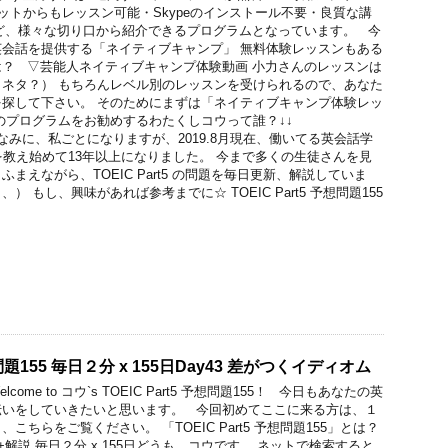
ブレットからもレッスン可能・Skypeのインストール不要・良質な講
 など、様々な切り口から紹介できるプログラムとなっています。 今
会話を提供する「ネイティブキャンプ」 無料体験レッスンもある
？ ▽芸能人ネイティブキャンプ体験動画 小力さんのレッスンは
ネタ？） もちろんレベル別のレッスンを受けられるので、あなた
探して下さい。 そのためにまずは「ネイティブキャンプ体験レッ
のプログラムをお勧めするわたくしコウって誰？↓↓
ife.net/ ちなみに、私ごとになりますが、2019.8月現在、働いてる英会話学
どを教え始めて13年以上になりました。 今まで多くの生徒さんを見
まえながら、TOEIC Part5 の問題を毎日更新、解説していま
 もし、興味があれば参考までに☆ TOEIC Part5 予想問題155
予想問題155 毎日２分 x 155日Day43 差がつくイディオム
ome to コウ`s TOEIC Part5 予想問題155！ 今日もあなたの英
伝いをしていきたいと思います。 今回初めてここに来る方は、１
ちらをご覧ください。 「TOEIC Part5 予想問題155」とは？
予想問題+解説 毎日２分 x 155日どうも、コウです。 ネットで検索すると