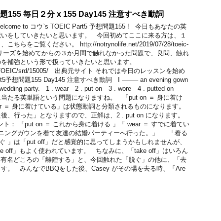
問題155 毎日２分 x 155 Day145 注意すべき動詞
me to コウ`s TOEIC Part5 予想問題155 ! 今日もあなたの英
伝いをしていきたいと思います。 今回初めてここに来る方は、１
覧ください。 http://notrynolife.net/2019/07/28/toeic-
t/ このシリーズを始めてからの３か月間で触れなかった問題で、良問、触れ
のを補強という形で扱っていきたいと思います。
.com/TOEIC/srd/15005/ 出典元サイト それでは今日のレッスンを始め
5予想問題155 Day145 注意すべき動詞 I ——– an evening gown
s wedding party. 1 . wear 2 . put on 3 . wore 4 . putted on
たる英単語という問題になりますね。 「put on ＝ 身に着け
ar ＝ 身に着けている」は状態動詞と分類されるものになります。
、行った」となりますので、正解は、2 . put on になります。
イント： 「put on ＝ これから身に着ける 」「 wear ＝ すでに着てい
ニングガウンを着て友達の結婚パーティーへ行った。」 「着る
「脱ぐ 」は「put off」だと感覚的に思ってしまうかもしれませんが、
 take off」もよく使われています。 ちなみに、「take off」はいろん
 有名どころの「離陸する」と、今回触れた「脱ぐ」の他に、「去
。 みんなでBBQをした後、Casey がその場を去る時、「Are