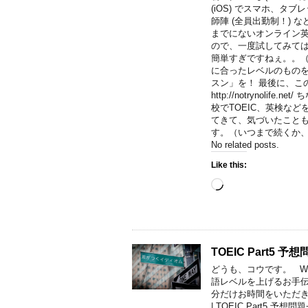
(iOS) でスマホ、タ
師陣 (全員出勤制！)
までにないオンライン英
ので、一度試してみては
簡単すぎですねぇ。。（
に合ったレベルのものを
スン」を！ 最後に、こ
http://notrynol
校でTOEIC、英検な
てきて、気づいたこともふ
す。（いつまで続くか、、）
No related posts.
Like this:
Loading…
TOEIC Part5 
どうも、コウです。 Welc
語レベルを上げるお手
分だけお時間をいただき、こ
| TOEIC Part5 