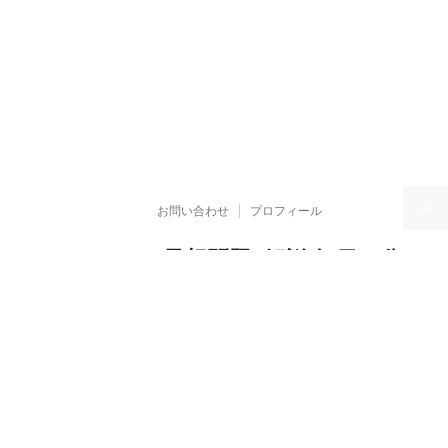
お問い合わせ
プロフィール
TOEIC Part5 予想問題+解説 毎日２分 x
155日
TOEICの文法問題対策がメインですが、お得なモニター情報、京都情報、仮
想通貨などもやってます☆
Copyright© TOEIC Part5 予想問題+解説 毎日２分 x 155日 , 2026 All
Rights Reserved.