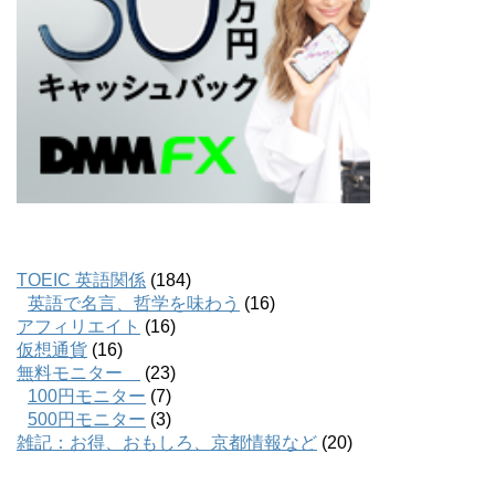
TOEIC 英語関係
(184)
英語で名言、哲学を味わう
(16)
アフィリエイト
(16)
仮想通貨
(16)
無料モニター
(23)
100円モニター
(7)
500円モニター
(3)
雑記：お得、おもしろ、京都情報など
(20)