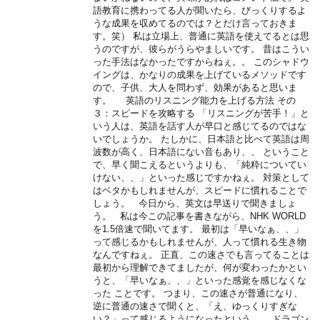
語教育に携わってる人が聞いたら、びっくりするよ
うな成果を収めてるのでは？とだけ言っておきま
す。笑） 私は立場上、普通に英語を使えてるとは思
うのですが、彼らがうらやましいです。 昔はこうい
った手法はなかったですからねぇ。。 このシャドウ
イングは、かなりの成果を上げているメソッドです
ので、子供、大人を問わず、効果があると思いま
す。 英語のリスニング能力を上げる方法 その
３：スピードを攻略する 「リスニングが苦手！」と
いう人は、英語を話す人が早口と感じてるのではな
いでしょうか。 たしかに、日本語と比べて英語は周
波数が高く、日本語にない音もあり、、 ということ
で、早く聞こえるというよりも、「純粋についてい
けない、、」といった感じですかねぇ。 対策として
はベタかもしれませんが、スピードに慣れることで
しょう。 今日から、英文は早送りで聞きましょ
う。 私は今この記事を書きながら、NHK WORLD
を1.5倍速で聞いてます。 最初は「早いなぁ、、」
って感じるかもしれませんが、人って慣れる生き物
なんですねぇ。 正直、この速さでも言ってることは
最初から理解できてましたが、何が変わったかとい
うと、「早いなぁ、、」といった感覚を感じなくな
った ことです。 つまり、この速さが普通になり、
逆に普通の速さで聞くと、「え、ゆっくりすぎな
い？」って感じるようになったという、、 ドラゴン