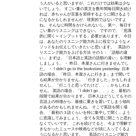
う人がいると思いますが、これだけでは効果は少な
いでしょう。 すごい量の英文を数年間毎日聞き続け
れば、赤ちゃんが言葉を習得するように聞けるよう
になるかもしれませんが、現実的ではないですよ
ね。 そんなに時間をかけられないし、第一、毎日す
ごい量のリスニングはできない。 ですので、「意識
的に聞く＝インプットする」必要があります。 今日
は、あなたのリスニング能力向上に役立つようなメ
ソッドをお伝えしていきたいと思います。 英語の
リスニング能力を上げる方法 その１：「語順の違
い」 まずは、「日本語と英語の語順の違い」を理解
しましょう。 ・ 昨日、本屋さんに行きませんでし
た。 ・ I didn`t go to the bookstore yesterday. 日本
語の場合、「昨日、本屋さんに行きま」まで聞いて
も結果が分かりません。 「行きました」かもしれま
せんし、「行こうと思ってたけど、、」かもしれま
せん。 英語の場合、「I didn`t go 、、」と、最初の
段階で結果が分かります。 日本人はどうしてもその
言語上の特徴から、最後に重きを置いてしまう傾向
があるのかもしれませんね。 そこで英語を聞く場
合、「最初の３語くらいを特に集中して聞く」よう
に意識してみましょう。 全てを完璧に聞こうと思わ
なくていいです。 これを続けてると、今まで理解で
きなかったニュースや映画などが頭に入ってくるよ
うになるかと思います。 英語のリスニング能力