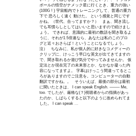
ボールの悟空がナメック星に行くとき、重力の強い
(100G ! ) 宇宙船内でトレーニングして、普通の重力
下で 恐ろしく速く 動けた。 という感覚と同じです
かね。（世代、合ってますか？） まぁ、聞き流し
でも耳慣らしとしてはいいと思いますので続けまし
ょう。 できれば、意識的に最初の数語を聞き取るよ
うに、それが1.5倍速なら、あなたは私のこのブロ
グと近々おさらば！ということになるでしょう。
泣） ちなみに、私が個人的に好きなコメディーの
クリップに、けっこう早口な英文が出てきてますの
で、聞き取れるか遊び気分でやってみませんか。 仮
定法とか現在完了の未来形とか、なかなか凝った内
容になってますよ。 字幕はけっこう間違ってるとこ
ろがありますのでご注意を。コンピューターの自動
翻訳ですかね。。 そういえば、最後の部分は最初
に聞いたときは、 I can speak English. ——– Me,
too. でしたが、厳格な(？)視聴者からの指摘があっ
たのか、しばらくすると以下のように改められてま
した。 I can speak …