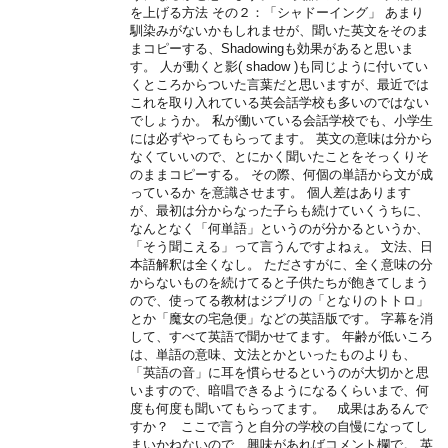
を上げる方法 その２：「シャドーイング」 あまり
馴染みがないかもしれませが、聞いた英文をそのま
まコピーする、Shadowingも効果があると思いま
す。 人が動くと影( shadow )も同じように付いてい
くところからついた言葉だと思いますが、最近では
これを取り入れている英会話学校も多いのではない
でしょうか。 私が働いている会話学校でも、小学生
には必ずやってもらってます。 英文の意味は分から
なくていいので、とにかく聞いたことをそっくりそ
のままコピーする。 その際、何個の単語から文が成
っているか を意識させます。 個人差はあります
が、最初は分からなった子らも続けていくうちに、
なんとなく「何単語」というのが分かるというか、
「そう聞こえる」って言うんですよねぇ。 文法、日
本語解釈は全くなし。 たださすがに、全く意味の分
からないものを続けてると子供たちが飽きてしまう
ので、使ってる教材はジブリの「となりのトトロ」
とか「魔女の宅急便」などの英語版です。 字幕を消
して、すべて英語で聞かせてます。 年齢が低いころ
は、単語の意味、文法とかといったものよりも、
「英語の音」に耳を慣らせるというのが大切かと思
いますので、暗唱できるようになるくらいまで、何
度も何度も聞いてもらってます。 成果はあるんで
すか？ ここで言うと自分の学校の自慢になってし
まいかねないので、興味があればコメント欄で。 英