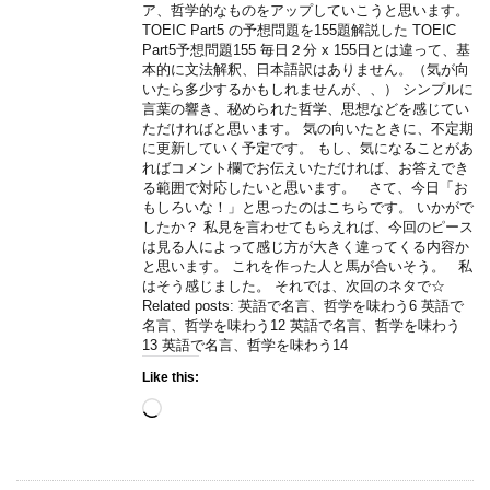
ア、哲学的なものをアップしていこうと思います。
TOEIC Part5 の予想問題を155題解説した TOEIC
Part5予想問題155 毎日２分 x 155日とは違って、基
本的に文法解釈、日本語訳はありません。（気が向
いたら多少するかもしれませんが、、） シンプルに
言葉の響き、秘められた哲学、思想などを感じてい
ただければと思います。 気の向いたときに、不定期
に更新していく予定です。 もし、気になることがあ
ればコメント欄でお伝えいただければ、お答えでき
る範囲で対応したいと思います。 さて、今日「お
もしろいな！」と思ったのはこちらです。 いかがで
したか？ 私見を言わせてもらえれば、今回のピース
は見る人によって感じ方が大きく違ってくる内容か
と思います。 これを作った人と馬が合いそう。 私
はそう感じました。 それでは、次回のネタで☆
Related posts: 英語で名言、哲学を味わう6 英語で
名言、哲学を味わう12 英語で名言、哲学を味わう
13 英語で名言、哲学を味わう14
Like this:
Loading…