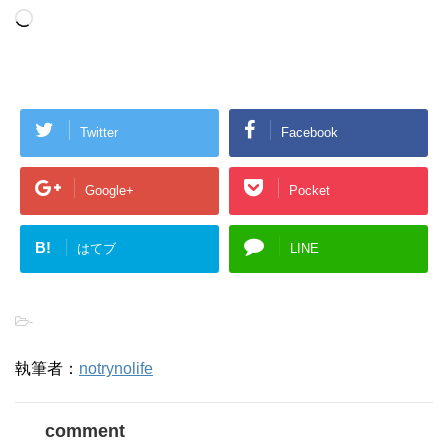
Loading…
Twitter
Facebook
Google+
Pocket
B!
はてブ
LINE
-
執筆者：
notrynolife
comment