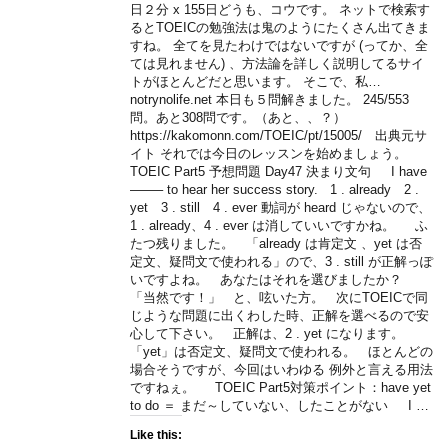
日２分 x 155日どうも、コウです。 ネットで検索す
るとTOEICの勉強法は鬼のようにたくさん出てきま
すね。 全てを見たわけではないですが (ってか、全
ては見れません) 、方法論を詳しく説明してるサイ
トがほとんどだと思います。 そこで、私…
notrynolife.net 本日も５問解きました。 245/553
問。あと308問です。（あと、、？）
https://kakomonn.com/TOEIC/pt/15005/ 出典元サ
イト それでは今日のレッスンを始めましょう。
TOEIC Part5 予想問題 Day47 決まり文句 I have
——– to hear her success story. 1 . already 2 .
yet 3 . still 4 . ever 動詞が heard じゃないので、
1 . already、4 . ever は消していいですかね。 ふ
たつ残りました。 「already は肯定文 、yet は否
定文、疑問文で使われる」ので、3 . still が正解っぽ
いですよね。 あなたはそれを選びましたか？
「当然です！」 と、呟いた方。 次にTOEICで同
じような問題に出くわした時、正解を選べるので安
心して下さい。 正解は、2 . yet になります。
「yet」は否定文、疑問文で使われる。 ほとんどの
場合そうですが、今回はいわゆる 例外と言える用法
ですねぇ。 TOEIC Part5対策ポイント：have yet
to do ＝ まだ～していない、したことがない I …
Like this: