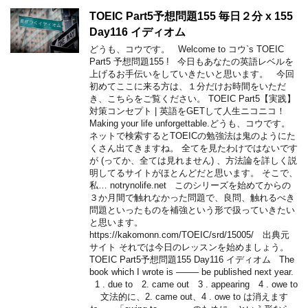
TOEIC Part5予想問題155 毎日２分 x 155
Day116 イディオム
どうも、コウです。 Welcome to コウ`s TOEIC
Part5 予想問題155 ! 今日もあなたの英語レベルを
上げるお手伝いをしていきたいと思います。 今回
初めてここに来る方は、１分だけお時間をいただ
き、こちらをご覧ください。 TOEIC Part5【実践】
対策コンセプト | 英語をGETして人生ニコニコ！
Making your life unforgettable.どうも、コウです。
ネットで検索するとTOEICの勉強法は鬼のようにた
くさん出てきますね。 全てを見たわけではないです
が (ってか、全ては見れません) 、方法論を詳しく説
明してるサイトがほとんどだと思います。 そこで、
私… notrynolife.net このシリーズを始めてからの
３か月間で触れなかった問題で、良問、触れるべき
問題といったものを補強という形で扱っていきたい
と思います。
https://kakomonn.com/TOEIC/srd/15005/ 出典元
サイト それでは今日のレッスンを始めましょう。
TOEIC Part5予想問題155 Day116 イディオム The
book which I wrote is ——– be published next year.
1 . due to 2. came out 3 . appearing 4 . owe to
文法的に、2. came out、4 . owe to は消えます