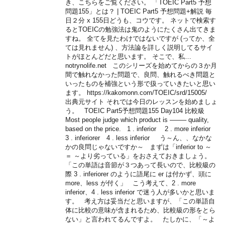
き、こちらをご覧ください。 「TOEIC Part5 予想
問題155」とは？ | TOEIC Part5 予想問題+解説 毎
日２分 x 155日どうも、コウです。 ネットで検索す
るとTOEICの勉強法は鬼のようにたくさん出てきま
すね。 全てを見たわけではないですが (ってか、全
ては見れません) 、方法論を詳しく説明してるサイ
トがほとんどだと思います。 そこで、私…
notrynolife.net このシリーズを始めてからの３か月
間で触れなかった問題で、良問、触れるべき問題と
いったものを補強という形で扱っていきたいと思い
ます。 https://kakomonn.com/TOEIC/srd/15005/
出典元サイト それでは今日のレッスンを始めましょ
う。 TOEIC Part5予想問題155 Day104 比較級
Most people judge which product is ——– quality,
based on the price. 1 . inferior 2 . more inferior
3 . inferiorer 4 . less inferior う～ん、、なかな
かの良問じゃないですか～ まずは「inferior to ～
＝ ～より劣っている」をおさえておきましょう。
「この単語は音節が３つあって長いので、比較級の
際 3 . inferiorer のように語尾に er は付かず、頭に
more、less が付く」 こう考えて、2 . more
inferior、4 . less inferior で迷う人が多いかと思いま
す。 考え方は妥当だと思いますが、「この単語自
体に比較の意味が含まれるため、比較級の形をとら
ない」と言われてるんですよ。 たしかに、「～よ