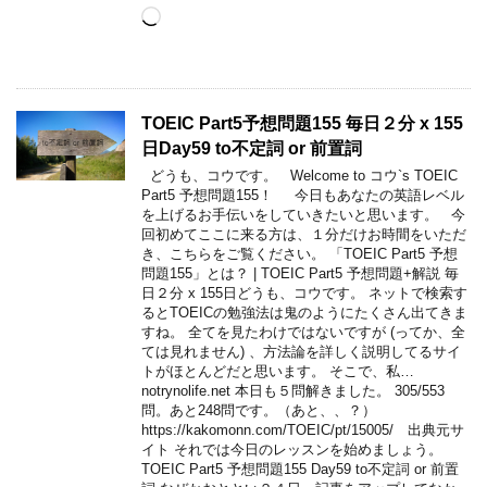
Loading…
TOEIC Part5予想問題155 毎日２分 x 155
日Day59 to不定詞 or 前置詞
どうも、コウです。 Welcome to コウ`s TOEIC
Part5 予想問題155！ 今日もあなたの英語レベル
を上げるお手伝いをしていきたいと思います。 今
回初めてここに来る方は、１分だけお時間をいただ
き、こちらをご覧ください。 「TOEIC Part5 予想
問題155」とは？ | TOEIC Part5 予想問題+解説 毎
日２分 x 155日どうも、コウです。 ネットで検索す
るとTOEICの勉強法は鬼のようにたくさん出てきま
すね。 全てを見たわけではないですが (ってか、全
ては見れません) 、方法論を詳しく説明してるサイ
トがほとんどだと思います。 そこで、私…
notrynolife.net 本日も５問解きました。 305/553
問。あと248問です。（あと、、？）
https://kakomonn.com/TOEIC/pt/15005/ 出典元サ
イト それでは今日のレッスンを始めましょう。
TOEIC Part5 予想問題155 Day59 to不定詞 or 前置