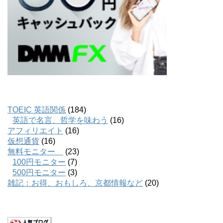
TOEIC 英語関係
(184)
英語で名言、哲学を味わう
(16)
アフィリエイト
(16)
仮想通貨
(16)
無料モニター
(23)
100円モニター
(7)
500円モニター
(3)
雑記：お得、おもしろ、京都情報など
(20)