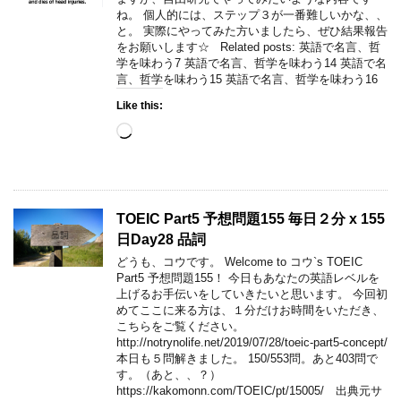
ね。 個人的には、ステップ３が一番難しいかな、、
と。 実際にやってみた方いましたら、ぜひ結果報告
をお願いします☆ Related posts: 英語で名言、哲
学を味わう7 英語で名言、哲学を味わう14 英語で名
言、哲学を味わう15 英語で名言、哲学を味わう16
Like this:
Loading…
TOEIC Part5 予想問題155 毎日２分 x 155
日Day28 品詞
どうも、コウです。 Welcome to コウ`s TOEIC
Part5 予想問題155！ 今日もあなたの英語レベルを
上げるお手伝いをしていきたいと思います。 今回初
めてここに来る方は、１分だけお時間をいただき、
こちらをご覧ください。
http://notrynolife.net/2019/07/28/toeic-part5-concept/
本日も５問解きました。 150/553問。あと403問で
す。（あと、、？）
https://kakomonn.com/TOEIC/pt/15005/ 出典元サ