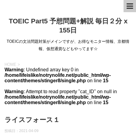
TOEIC Part5 予想問題+解説 毎日２分 x
155日
TOEICの文法問題対策がメインですが、お得なモニター情報、京都情
報、仮想通貨などもやってます☆
HOME
>
Warning
: Undefined array key 0 in
/home/lifeislike/notrynolife.net/public_html/wp-
content/themes/stinger8/single.php
on line
15
Warning
: Attempt to read property "cat_ID" on null in
/home/lifeislike/notrynolife.net/public_html/wp-
content/themes/stinger8/single.php
on line
15
ライスフォース１
投稿日：
2021-04-09