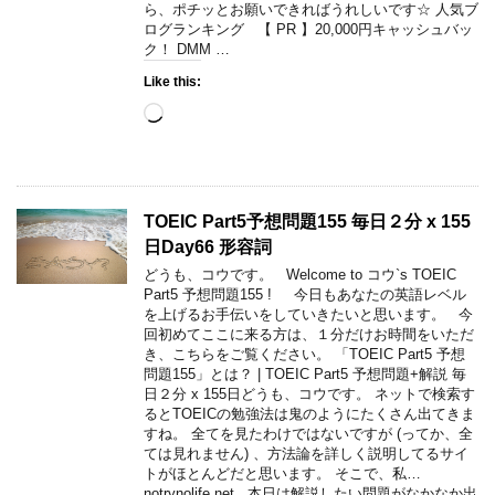
ら、ポチッとお願いできればうれしいです☆ 人気ブ
ログランキング 【 PR 】20,000円キャッシュバッ
ク！ DMM …
Like this:
Loading…
TOEIC Part5予想問題155 毎日２分 x 155
日Day66 形容詞
どうも、コウです。 Welcome to コウ`s TOEIC
Part5 予想問題155 ! 今日もあなたの英語レベル
を上げるお手伝いをしていきたいと思います。 今
回初めてここに来る方は、１分だけお時間をいただ
き、こちらをご覧ください。 「TOEIC Part5 予想
問題155」とは？ | TOEIC Part5 予想問題+解説 毎
日２分 x 155日どうも、コウです。 ネットで検索す
るとTOEICの勉強法は鬼のようにたくさん出てきま
すね。 全てを見たわけではないですが (ってか、全
ては見れません) 、方法論を詳しく説明してるサイ
トがほとんどだと思います。 そこで、私…
notrynolife.net 本日は解説したい問題がなかなか出