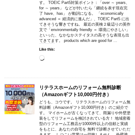
す。 TOEIC Part5対策ポイント：「over ～ years、
for ～ years」 などが付いたら「継続を表す現在完
了 have、has」 が動詞になる。 「economically
advanced ＝ 経済的に進んだ」、TOEIC Part5 に出
てきそうな響きですね。 最近の英検２級辺りの英作
文で「environmentally friendly ＝ 環境にやさしい」
といった、なかなかステイタスの高そうな表現も出
てきてます。 products which are good for …
Like this:
Loading…
リテラスホームのリフォーム無料診断
（Amazonギフト10,000円付き）
どうも、コウです。 リテラスホームのリフォーム無
料診断（Amazonギフト10,000円付き）のご紹介で
す。 マイホームが古くなってきて、雨漏りや外壁塗
装をしてリフォームを検討されている方！ 地域密着
型のリフォーム工務店が10000件以上の信頼と実績
をもとに、あなたの自宅を 無料で診断させていただ
きます。 しつこい営業は一切致しません。 外壁塗