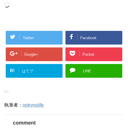
Loading…
Twitter
Facebook
Google+
Pocket
B!
はてブ
LINE
-
執筆者：
notrynolife
comment