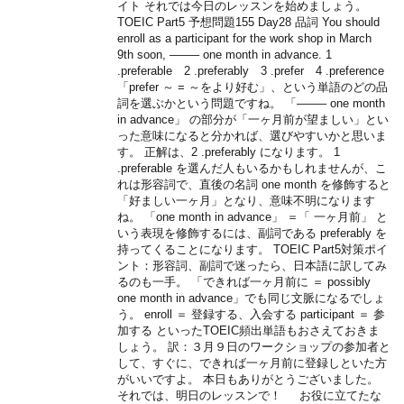
イト それでは今日のレッスンを始めましょう。
TOEIC Part5 予想問題155 Day28 品詞 You should
enroll as a participant for the work shop in March
9th soon, ——– one month in advance. 1
.preferable 2 .preferably 3 .prefer 4 .preference
「prefer ～ = ～をより好む」、という単語のどの品
詞を選ぶかという問題ですね。 「——– one month
in advance」 の部分が「一ヶ月前が望ましい」とい
った意味になると分かれば、選びやすいかと思いま
す。 正解は、2 .preferably になります。 1
.preferable を選んだ人もいるかもしれませんが、こ
れは形容詞で、直後の名詞 one month を修飾すると
「好ましい一ヶ月」となり、意味不明になります
ね。 「one month in advance」 ＝「 一ヶ月前」 と
いう表現を修飾するには、副詞である preferably を
持ってくることになります。 TOEIC Part5対策ポイ
ント：形容詞、副詞で迷ったら、日本語に訳してみ
るのも一手。 「できれば一ヶ月前に ＝ possibly
one month in advance」でも同じ文脈になるでしょ
う。 enroll ＝ 登録する、入会する participant ＝ 参
加する といったTOEIC頻出単語もおさえておきま
しょう。 訳：３月９日のワークショップの参加者と
して、すぐに、できれば一ヶ月前に登録しといた方
がいいですよ。 本日もありがとうございました。
それでは、明日のレッスンで！ お役に立てたな