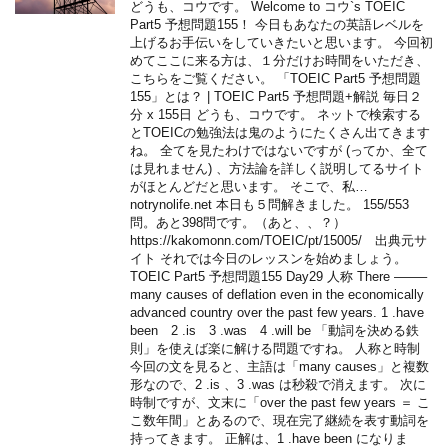
どうも、コウです。 Welcome to コウ`s TOEIC
Part5 予想問題155！ 今日もあなたの英語レベルを
上げるお手伝いをしていきたいと思います。 今回初
めてここに来る方は、１分だけお時間をいただき、
こちらをご覧ください。 「TOEIC Part5 予想問題
155」とは？ | TOEIC Part5 予想問題+解説 毎日２
分 x 155日 どうも、コウです。 ネットで検索する
とTOEICの勉強法は鬼のようにたくさん出てきます
ね。 全てを見たわけではないですが (ってか、全て
は見れません) 、方法論を詳しく説明してるサイト
がほとんどだと思います。 そこで、私…
notrynolife.net 本日も５問解きました。 155/553
問。あと398問です。（あと、、？）
https://kakomonn.com/TOEIC/pt/15005/ 出典元サ
イト それでは今日のレッスンを始めましょう。
TOEIC Part5 予想問題155 Day29 人称 There ——–
many causes of deflation even in the economically
advanced country over the past few years. 1 .have
been 2 .is 3 .was 4 .will be 「動詞を決める鉄
則」を使えば楽に解ける問題ですね。 人称と時制
今回の文を見ると、主語は「many causes」と複数
形なので、2 .is 、3 .was は秒殺で消えます。 次に
時制ですが、文末に「over the past few years ＝ こ
こ数年間」とあるので、現在完了継続を表す動詞を
持ってきます。 正解は、1 .have been になりま