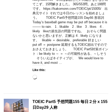
てこず、15問解きました。 365/553問。あと188問
です。 https://kakomonn.com/TOEIC/pt/15005/ 出
典元サイト それでは今日のレッスンを始めましょ
う。 TOEIC Part5予想問題155 Day66 形容詞
Today’s baseball game may be put off because it is
——– to rain. 1 . likable 2 . like 3 . likes 4 .
likely likeの派生語の問題ですね。 おそらく問題
ないかと思いますが、正解は 4 . likely になりま
す。 likable ＝ desirable、preferable 好ましい
put off ＝ postpone 延期するもTOEIC頻出ですので
おさえておきましょう。 TOEIC Part5対策ポイン
ト：be likely to ～ ＝ ～の可能性がある、～しそう
そういえばネイティブが、 We would love to
have it, and most …
Like this:
Loading…
TOEIC Part5 予想問題155 毎日２分 x 155
日Day29 人称