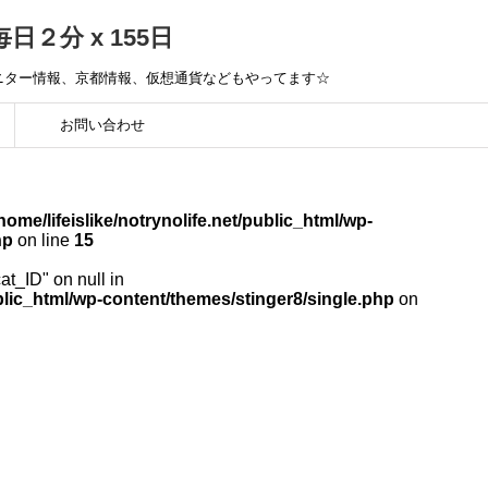
毎日２分 x 155日
モニター情報、京都情報、仮想通貨などもやってます☆
お問い合わせ
home/lifeislike/notrynolife.net/public_html/wp-
hp
on line
15
cat_ID" on null in
public_html/wp-content/themes/stinger8/single.php
on