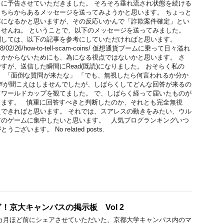
に予告させていただきました。 そろそろ垂れ流され状態を続ける
ちらからあるメッセージを送ってみようかと思います。 ちょっと
容になるかと思いますが、その反応いかんで「詐欺案件確定」とい
せんね。 ということで、以下のメッセージを送ってみました。
関しては、以下の記事を参考にしていただければと思います。
net/2018/02/26/how-to-tell-scam-coins/ 仮想通貨ブームに乗って日々溢れ
かからないためにも、為になる視点ではないかと思います。 さ
すが、送信した瞬間にRead(既読)になりました。 おそらく私の
う。 「面倒な質問が来たな」 「でも、無視したら何言われるか分か
声が聞こえはしませんでしたが、しばらくしてどんな回答が来るの
ワールドカップを観てました。 で、しばらく経って届いたものが
ります。 慎重に回答すべきと判断したのか、それとも完全無視
できればと思います。 それでは、スアレスの動きをみたい、ウル
アのゲームに集中したいと思います。 人気ブログランキングいつ
ざいます。 No related posts.
！京大キャンパスの掲示板 Vol 2
カ月ほど前にシェアさせていただいた、京都大学キャンパス内のマ