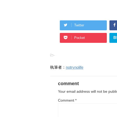
Twitter
B
Pocket
-
執筆者：
notrynolife
comment
Your email address will not be publ
Comment
*