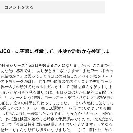
ムICO」に実際に登録して、本物か詐欺かを検証しま
５
の検証シリーズも5回目を数えることになりましたが、ここまで付
あなたに感謝です。 ありがとうございます☆ またワールドカッ
「決勝戦か？」と思ってしまうほどの白熱したスペイン戦を３－３
の予選リーグ2戦目。 前半早い時間帯でのクリロナの先制ゴール
に攻め込まれ続けてたポルトガルが１－０で勝ち点３をゲットしま
ションとか内容を見る限りでは、モロッコの方が圧倒的に支配して
、サッカーという競技は ゴールネットを揺らさないと点数が与え
の前に、泣きの結果に終わってしまった、、という感じになりまし
38通ほどのメッセージ（毎日10通近く）を届けていただいた今回
が、以下のように一段落したようです。 なかなか「面白い」内容に
、その辺は検証を始めてる時点で予想済みですので。 なんだかん
をつけて「今回は特別に販売延長とさせていただきます」ってなる
、意外にもすんなり打ち切りになりました。 さて、前回の「その