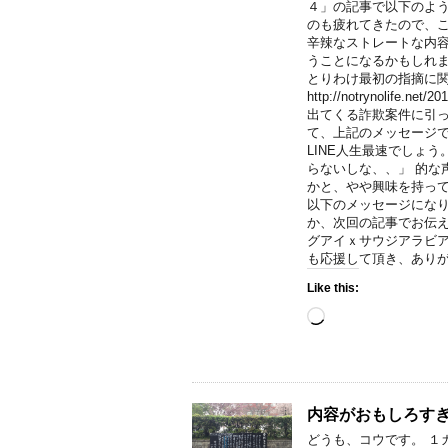
４」の記事で以下のよう
のも疲れてきたので、こ
辛辣なストレートな内
うことになるかもしれま
とりわけ最初の指摘に
http://notrynolife.
出てくる詐欺案件に引っ
て、上記のメッセージで
LINE人生最速でしょ
らないしな、、」 的な
かと、やや興味を持って
以下のメッセージにな
か、次回の記事でお伝え
グアイｘサウジアラビ
も応援して頂き、ありがとうご
Like this:
Loading…
内容がおもしろすぎ
どうも、コウです。 １