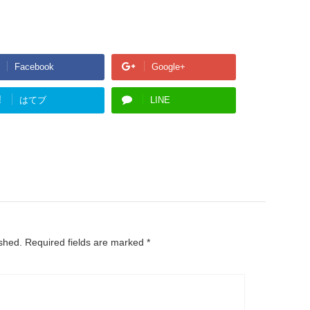
Facebook
Google+
!
はてブ
LINE
ished.
Required fields are marked
*