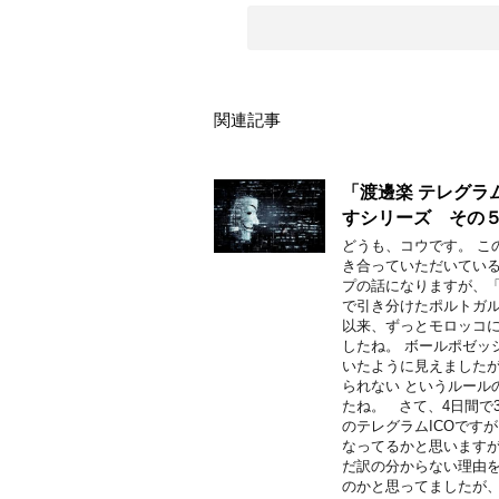
関連記事
「渡邊楽 テレグラ
すシリーズ その
どうも、コウです。 こ
き合っていただいている
プの話になりますが、
で引き分けたポルトガル
以来、ずっとモロッコ
したね。 ボールポゼッ
いたように見えましたが
られない というルール
たね。 さて、4日間で
のテレグラムICOです
なってるかと思いますが
だ訳の分からない理由
のかと思ってましたが