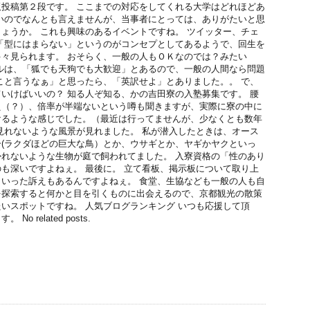
投稿第２段です。 ここまでの対応をしてくれる大学はどれほどあ
いのでなんとも言えませんが、当事者にとっては、ありがたいと思
ょうか。 これも興味のあるイベントですね。 ツイッター、チェ
「型にはまらない」というのがコンセプとしてあるようで、回生を
々見られます。 おそらく、一般の人もＯＫなのでは？みたい
ルは、「狐でも天狗でも大歓迎」とあるので、一般の人間なら問題
こと言うなぁ」と思ったら、「英訳せよ」とありました。。 で、
いけばいいの？ 知る人ぞ知る、かの吉田寮の入塾募集です。 腰
え（？）、倍率が半端ないという噂も聞きますが、実際に寮の中に
けるような感じでした。（最近は行ってませんが、少なくとも数年
見れないような風景が見れました。 私が潜入したときは、オース
(ラクダほどの巨大な鳥）とか、ウサギとか、ヤギかヤクといっ
れないような生物が庭で飼われてました。 入寮資格の「性のあり
も深いですよねぇ。 最後に。 立て看板、掲示板について取り上
いった訴えもあるんですよねぇ。 食堂、生協なども一般の人も自
を探索すると何かと目を引くものに出会えるので、京都観光の散策
いスポットですね。 人気ブログランキング いつも応援して頂
 related posts.