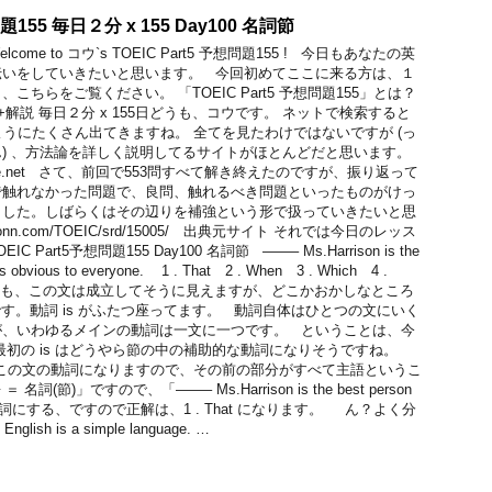
問題155 毎日２分 x 155 Day100 名詞節
me to コウ`s TOEIC Part5 予想問題155 ! 今日もあなたの英
伝いをしていきたいと思います。 今回初めてここに来る方は、１
ちらをご覧ください。 「TOEIC Part5 予想問題155」とは？
予想問題+解説 毎日２分 x 155日どうも、コウです。 ネットで検索すると
のようにたくさん出てきますね。 全てを見たわけではないですが (っ
) 、方法論を詳しく説明してるサイトがほとんどだと思います。
olife.net さて、前回で553問すべて解き終えたのですが、振り返って
で触れなかった問題で、良問、触れるべき問題といったものがけっ
ました。しばらくはその辺りを補強という形で扱っていきたいと思
omonn.com/TOEIC/srd/15005/ 出典元サイト それでは今日のレッス
Part5予想問題155 Day100 名詞節 ——– Ms.Harrison is the
ob is obvious to everyone. 1 . That 2 . When 3 . Which 4 .
くても、この文は成立してそうに見えますが、どこかおかしなところ
す。動詞 is がふたつ座ってます。 動詞自体はひとつの文にいく
が、いわゆるメインの動詞は一文に一つです。 ということは、今
最初の is はどうやら節の中の補助的な動詞になりそうですね。
 がこの文の動詞になりますので、その前の部分がすべて主語というこ
(節)」ですので、「——– Ms.Harrison is the best person
部分を名詞にする、ですので正解は、1 . That になります。 ん？よく分
glish is a simple language. …