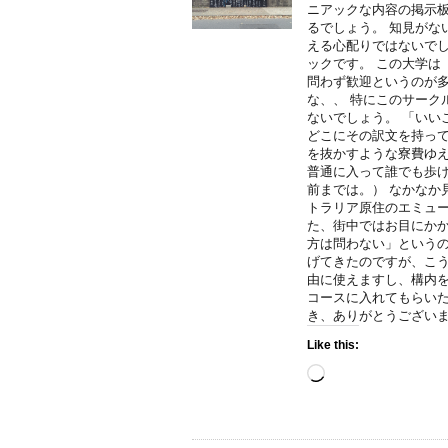
ニアックな内容の掲示板
るでしょう。 知見がな
える心配りではないでし
ックです。 この大学は
問わず歓迎というのが多
な、、 特にこのサーク
ないでしょう。 「いい
どこにその訳文を持って
を抜かすような寮費ゆ
普通に入って誰でも歩
前までは。） なかなか
トラリア原住のエミュー
た、街中ではお目にかか
方は問わない」というの
げてきたのですが、こう
由に使えますし、構内
コースに入れてもらいた
き、ありがとうございます。 No
Like this:
Loading…