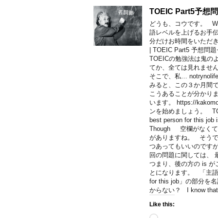
TOEIC Part5予想
どうも、コウです。 Welco
語レベルを上げるお手
分だけお時間をいただき、こ
| TOEIC Part5 
TOEICの勉強法は鬼
てか、全ては見れません
そこで、私… notryn
みると、この３か月間
こうあることが分かり
います。 https://kak
ンを始めましょう。 TOEIC 
best person for this j
Though 空欄がな
がありますね。 そうで
つあってもいいのです
回の問題に関しては、 
つまり、後の方の is
とになります。 「主語 ＝ 名詞
for this job」の
からない？ I know that En
Like this:
Loading…