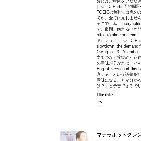
分だけお時間をいただき、こ
| TOEIC Part5 
TOEICの勉強法は鬼
てか、全ては見れません
そこで、私… notryn
で、良問、触れるべき
https://kakomonn
ましょう。 TOEIC Part5
slowdown, the demand fo
Owing to 3 . Ah
文をつなぐ接続詞が存
の意味が分かれば、どんな
English version of 
衰える という語句を
意味になることが分か
は？」と予想できるでしょう。と
Like this:
Loading…
マナラホットクレ