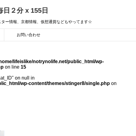
毎日２分 x 155日
モニター情報、京都情報、仮想通貨などもやってます☆
お問い合わせ
home/lifeislike/notrynolife.net/public_html/wp-
hp
on line
15
cat_ID" on null in
public_html/wp-content/themes/stinger8/single.php
on