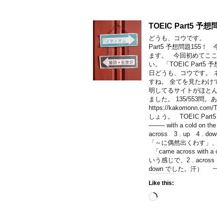
TOEIC Part5 予
どうも、コウです
Part5 予想問題15
ます。 今回初めてこ
い。 「TOEIC Part5 
日どうも、コウです。 
すね。 全てを見たわけ
明してるサイトがほとんどだ
ました。 135/553問
https://kakomon
しょう。 TOEIC Part5 予
——– with a cold on the 
across 3 . up 4 
「～に偶然出くわす」、「c
「came across w
いう感じで、2 . acr
down でした。汗）
Like this:
Loading…