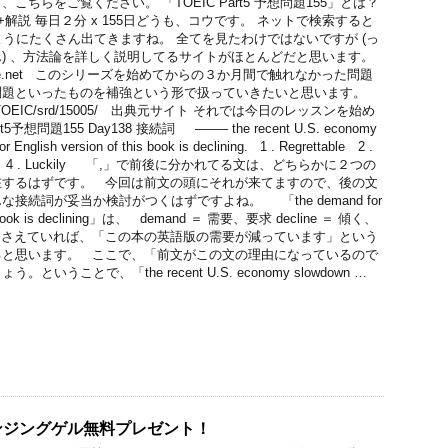
ちらをご覧ください。 「TOEIC Part5 予想問題155」とは？
予想問題+解説 毎日２分 x 155日どうも、コウです。 ネットで検索すると
のようにたくさん出てきますね。 全てを見たわけではないですが (っ
) 、方法論を詳しく説明してるサイトがほとんどだと思います。
olife.net このシリーズを始めてからの３か月間で触れなかった問題
問題といったものを補強という形で扱っていきたいと思います。
.com/TOEIC/srd/15005/ 出典元サイト それでは今日のレッスンを始め
予想問題155 Day138 接続詞 ——– the recent U.S. economy
r English version of this book is declining. 1 . Regrettable 2 .
ead of 4 . Luckily 「,」で前後に分かれてる文は、どちらかに２つの
在するはずです。 今回は前文の頭にそれが来てますので、後の文
接続詞が妥当か検討がつくはずですよね。 「the demand for
this book is declining」は、 demand ＝ 需要、要求 decline ＝ 傾く、
押さえていれば、「この本の英語版の需要が減っています」という
ると思います。 ここで、「前文がこの文の理由になっているので
いうことで、「the recent U.S. economy slowdown …
ンジングゲル無料プレゼント！