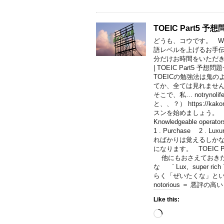
TOEIC Part5 予
どうも、コウです。 Welc
語レベルを上げるお手
分だけお時間をいただき、こ
| TOEIC Part5 
TOEICの勉強法は鬼
てか、全ては見れません
そこで、私… notrynol
と、、？） https://ka
スンを始めましょう。 TOE
Knowledgeable operators
1 . Purchase 2 . L
ればかりは覚えるしかない
になります。 TOEIC Pa
他にもおさえておきたい単語
な ` Lux, supe
らく「ぜいたくな」と
notorious ＝ 悪評の高
Like this:
Loading…