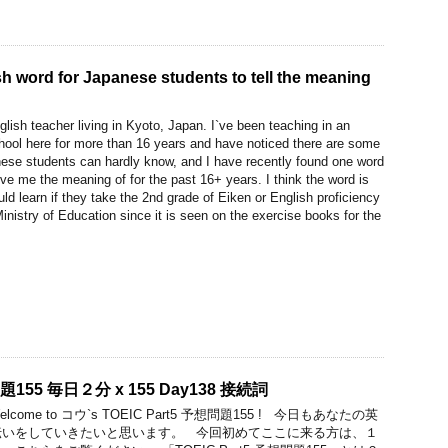
h word for Japanese students to tell the meaning
glish teacher living in Kyoto, Japan. I`ve been teaching in an
hool here for more than 16 years and have noticed there are some
se students can hardly know, and I have recently found one word
ve me the meaning of for the past 16+ years. I think the word is
d learn if they take the 2nd grade of Eiken or English proficiency
nistry of Education since it is seen on the exercise books for the
問題155 毎日２分 x 155 Day138 接続詞
me to コウ`s TOEIC Part5 予想問題155 ! 今日もあなたの英
伝いをしていきたいと思います。 今回初めてここに来る方は、１