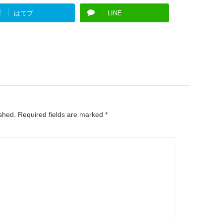
!
はてブ
LINE
ished.
Required fields are marked
*