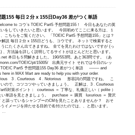
想問題155 毎日２分 x 155日Day36 差がつく単語
ome to コウ`s TOEIC Part5 予想問題155！ 今日もあなたの英
伝いをしていきたいと思います。 今回初めてここに来る方は、１
ちらをご覧ください。 「TOEIC Part5 予想問題155」とは？
予想問題+解説 毎日２分 x 155日どうも、コウです。 ネットで検索すると
のようにたくさん出てきますね。 全てを見たわけではないですが (っ
) 、方法論を詳しく説明してるサイトがほとんどだと思います。
ife.net 本日も５問解きました。 190/553問。あと363問です。（あ
komonn.com/TOEIC/pt/15005/ 出典元サイト それでは今日のレッ
IC Part5 予想問題155 Day36 差がつく単語 ——– and
 here in MAX Mart are ready to help you with your order.
uxurious 3 . Courteous 4 . Notorious 形容詞の問題ですね。 こ
ので、コツコツやっていきましょう。 正解は、3 . Courteous
rt5対策ポイント： courteous ＝ 丁寧な、礼儀正しい（ polite ）
を見ときましょう。 purchase ＝ 購買 luxurious ＝ 贅沢
r rich ` と謳っているシャンプーのCMを見たことありませんか？ おそ
いうイメージを持たせる目的で名付けたのでは、、と思います。
い …