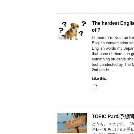
The hardest Englis
of ?
Hi there! I`m Kou, an En
English conversation sc
English words my Japane
that none of them can gi
something students shoul
test conducted by The Mi
2nd grade …
Like this:
Loading…
TOEIC Part5予想
どうも、コウです。 Welco
語レベルを上げるお手