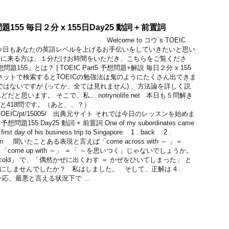
想問題155 毎日２分 x 155日Day25 動詞 + 前置詞
。 Welcome to コウ`s TOEIC
5！ 今日もあなたの英語レベルを上げるお手伝いをしていきたいと思い
こに来る方は、１分だけお時間をいただき、こちらをご覧くださ
予想問題155」とは？ | TOEIC Part5 予想問題+解説 毎日２分 x 155
ネットで検索するとTOEICの勉強法は鬼のようにたくさん出てきま
ではないですが (ってか、全ては見れません) 、方法論を詳しく説
と思います。 そこで、私… notrynolife.net 本日も５問解き
。あと418問です。（あと、、？）
n.com/TOEIC/pt/15005/ 出典元サイト それでは今日のレッスンを始めま
想問題155 Day25 動詞 + 前置詞 One of my subordinates came
first day of his business trip to Singapore. 1 . back 2 .
. down 聞いたことある表現と言えば「come across with ～ 」＝
ome up with ～」 ＝「 ～を思いつく」じゃないでしょうか。
ith a cold」 で、「偶然かぜに出くわす ＝ かぜをひいてしまった」 と
oss にしませんでしたか？ 私はしました。 そして、正解は 4 .
 一応、最悪と言える状況下で …