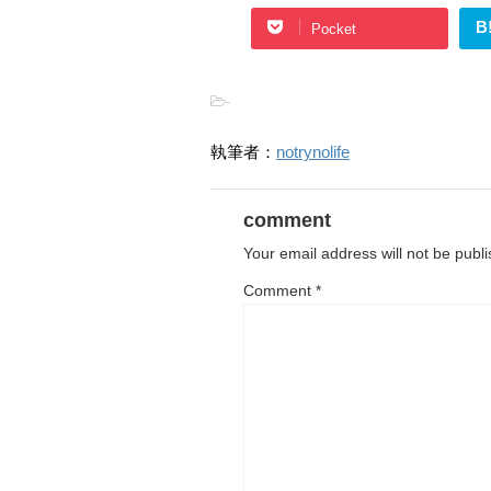
B
Pocket
-
執筆者：
notrynolife
comment
Your email address will not be publ
Comment
*