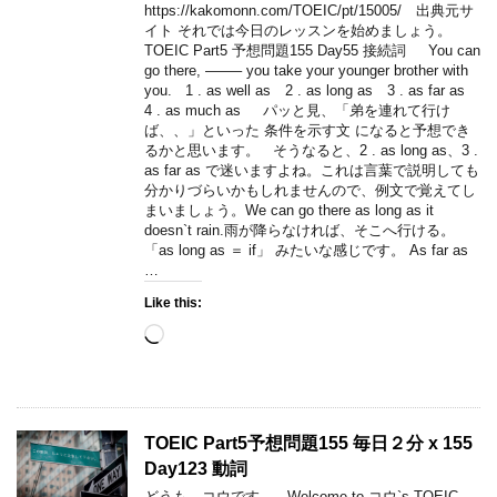
https://kakomonn.com/TOEIC/pt/15005/ 出典元サ
イト それでは今日のレッスンを始めましょう。
TOEIC Part5 予想問題155 Day55 接続詞 You can
go there, ——– you take your younger brother with
you. 1 . as well as 2 . as long as 3 . as far as
4 . as much as パッと見、「弟を連れて行け
ば、、」といった 条件を示す文 になると予想でき
るかと思います。 そうなると、2 . as long as、3 .
as far as で迷いますよね。これは言葉で説明しても
分かりづらいかもしれませんので、例文で覚えてし
まいましょう。We can go there as long as it
doesn`t rain.雨が降らなければ、そこへ行ける。
「as long as ＝ if」 みたいな感じです。 As far as
…
Like this:
Loading…
TOEIC Part5予想問題155 毎日２分 x 155
Day123 動詞
どうも、コウです。 Welcome to コウ`s TOEIC