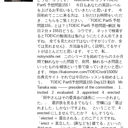
Part5 予想問題155 ! 今日もあなたの英語レベル
を上げるお手伝いをしていきたいと思います。 今
回初めてここに来る方は、１分だけお時間をいただ
き、こちらをご覧ください。 「TOEIC Part5 予想
問題155」とは？ | TOEIC Part5 予想問題+解説 毎
日２分 x 155日どうも、コウです。 ネットで検索す
るとTOEICの勉強法は鬼のようにたくさん出てきま
すね。 全てを見たわけではないですが (ってか、全
ては見れません) 、方法論を詳しく説明してるサイ
トがほとんどだと思います。 そこで、私…
notrynolife.net このシリーズを始めてからの３か月
間で触れなかった問題で、良問、触れるべき問題と
いったものを補強という形で扱っていきたいと思い
ます。 https://kakomonn.com/TOEIC/srd/15005/
出典元サイト それでは今日のレッスンを始めましょ
う。 TOEIC Part5予想問題155 Day123 動詞 Mr.
Tanaka was ——– president of the committee.. 1 .
invited 2 . evaluated 3 . appointed 4 . erected
「田中さんはその委員会の議長に ——–されまし
た。」 選択肢を見るまでもなく、空欄には「選ば
れました」しかないですよね。 ということで、4 .
erected にしませんでしたか？ もしそうなら、
「elected ＝ 選出される」とのニアミスですね。
「erect ＝ 直立した、(家などを) 建てる」といった