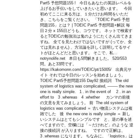
Part5 予想問題155 ! 今日もあなたの英語レベルを
上げるお手伝いをしていきたいと思います。 今回
初めてここに来る方は、１分だけお時間をいただ
き、こちらをご覧ください。 「TOEIC Part5 予想
問題155」とは？ | TOEIC Part5 予想問題+解説 毎
日２分 x 155日どうも、コウです。 ネットで検索す
るとTOEICの勉強法は鬼のようにたくさん出てきま
すね。 全てを見たわけではないですが (ってか、全
ては見れません) 、方法論を詳しく説明してるサイ
トがほとんどだと思います。 そこで、私…
notrynolife.net 本日も5問解きました。 520/553
問。あと33問です。
https://kakomonn.com/TOEIC/pt/15005/ 出典元サ
イト それでは今日のレッスンを始めましょう。
TOEIC Part5予想問題155 Day92 接続詞 The old
system of logistics was complicated, ——– the new
one is really simple. 1 . in the event of 2 . in an
effort to 3 .whereas 4 .whether カンマの前後
の文意を見てみましょう。 前 The old system of
logistics was complicated ＝ 古い物流システムは複
雑でした 後 the new one is really simple ＝ 新し
いシステムはとてもシンプルです と、逆の事を述
べてますので、空欄には「～だけれど」のような 逆
接の接続詞 が入りますね。 ですので正解は、
3 .whereas になります。 ちなみに、「logistics」は