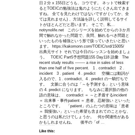
日２分 x 155日どうも、コウです。 ネットで検索す
るとTOEICの勉強法は鬼のようにたくさん出てきま
すね。 全てを見たわけではないですが (ってか、全
ては見れません) 、方法論を詳しく説明してるサイ
トがほとんどだと思います。 そこで、私…
notrynolife.net このシリーズを始めてからの３か月
間で触れなかった問題で、良問、触れるべき問題と
いったものを補強という形で扱っていきたいと思い
ます。 https://kakomonn.com/TOEIC/srd/15005/
出典元サイト それでは今日のレッスンを始めましょ
う。 TOEIC Part5予想問題155 Day118 語彙 The
recent study results ——– a rise in sales of less
than one half of five percent. 1 . contradict 2 .
incident 3 . patient 4 . predict 空欄には動詞が
入るので、1 . contradict、4 . predict の一騎打ちで
す。 文脈に合うのは「～を予測する」という意味
の 4. predict になります。 ちなみに選択肢の他の
語の意味は、 contradict ＝ ～と矛盾するincident
＝ 出来事・事件patient ＝ 患者、忍耐強い といった
ところです。 「patient」のふたつの意味は「患者
＝ 我慢強い」といった希望も含まれてのことかな、
と思うのは私だけでしょうか。 何か関連性がある
かもしれませんね。 後半の「of …
Like this: