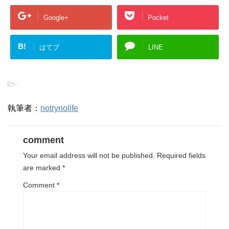
Google+
Pocket
B!
はてブ
LINE
-
執筆者：
notrynolife
comment
Your email address will not be published.
Required fields
are marked
*
Comment
*