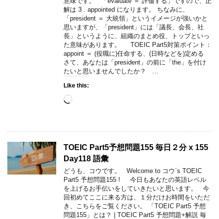
意味です。 「evaluate ＝ 評価する」ですので、正
解は 3 . appointed になります。 ちなみに、
「president ＝ 大統領」というイメージが強いかと
思いますが、「president」には「議長、会長、社
長」というように、組織のまとめ役、トップといっ
た意味があります。 TOEIC Part5対策ポイント：
appoint ＝ (役職に)任命する、(日時などを)定める
さて、あなたは「president」の前に「the」を付け
たいと思いませんでしたか？ …
Like this:
Loading…
TOEIC Part5予想問題155 毎日２分 x 155
Day118 語彙
どうも、コウです。 Welcome to コウ`s TOEIC
Part5 予想問題155 ! 今日もあなたの英語レベル
を上げるお手伝いをしていきたいと思います。 今
回初めてここに来る方は、１分だけお時間をいただ
き、こちらをご覧ください。 「TOEIC Part5 予想
問題155」とは？ | TOEIC Part5 予想問題+解説 毎