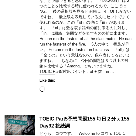
な、と予想できると思います。 「between」 は２
つのことを比較する時に使われるので、ここでは
NG。 後の選択肢を見ると正解は、4 . Of しかない
ですね。 最上級を表現している文にセットでよく
使われるのが、この「of」の他に「in」がありま
す。 「of」は数を表す語句の前に来るのに対し、
「in」は組織、集団などを表すものの前に来ます。
He can run the fastest of all the classmates. He can
run the fasterst of the five. 5人の中で一番足が早
い。 He can run the fastest in his class. 「all」は
「全ての」という意味なので、数を表してるといえ
ますね。 ちなみに、今回の問題は３つ以上の対
象を比較する「Among」でもいけますね。
TOEIC Part5対策ポイント：of + 数 in …
Like this:
Loading…
TOEIC Part5予想問題155 毎日２分 x 155
Day92 接続詞
どうも、コウです。 Welcome to コウ`s TOEIC