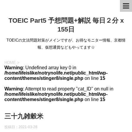
TOEIC Part5 予想問題+解説 毎日２分 x
155日
TOEICの文法問題対策がメインですが、お得なモニター情報、京都情
報、仮想通貨などもやってます☆
HOME
>
Warning
: Undefined array key 0 in
/home/lifeislike/notrynolife.net/public_html/wp-
content/themes/stinger8/single.php
on line
15
Warning
: Attempt to read property "cat_ID" on null in
/home/lifeislike/notrynolife.net/public_html/wp-
content/themes/stinger8/single.php
on line
15
三十九雑穀米
投稿日：
2021-03-28