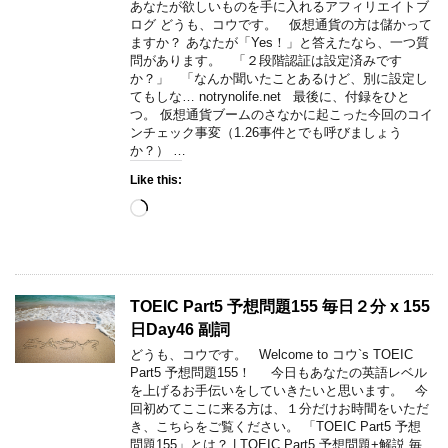
あなたが欲しいものを手に入れるアフィリエイトブ
ログ どうも、コウです。 仮想通貨の方は儲かって
ますか？ あなたが「Yes！」と答えたなら、一つ質
問があります。 「２段階認証は設定済みです
か？」 「なんか聞いたことあるけど、別に設定し
てもしな… notrynolife.net 最後に、付録をひと
つ。 仮想通貨ブームのさなかに起こった今回のコイ
ンチェック事変（1.26事件とでも呼びましょう
か？） …
Like this:
Loading…
TOEIC Part5 予想問題155 毎日２分 x 155
日Day46 副詞
どうも、コウです。 Welcome to コウ`s TOEIC
Part5 予想問題155！ 今日もあなたの英語レベル
を上げるお手伝いをしていきたいと思います。 今
回初めてここに来る方は、１分だけお時間をいただ
き、こちらをご覧ください。 「TOEIC Part5 予想
問題155」とは？ | TOEIC Part5 予想問題+解説 毎