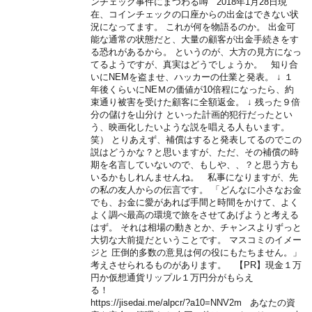
ンチェック事件にまつわる噂 2018年1月28日現
在、コインチェックの口座からの出金はできない状
況になってます。 これが何を物語るのか。 出金可
能な通常の状態だと、大量の顧客が出金手続きをす
る恐れがあるから。 というのが、大方の見方になっ
てるようですが、真実はどうでしょうか。 知り合
いにNEMを盗ませ、ハッカーの仕業と発表。 ↓ １
年後くらいにNEＭの価値が10倍程になったら、約
束通り被害を受けた顧客に全額返金。 ↓ 残った９倍
分の儲けを山分け といった計画的犯行だったとい
う、映画化したいような説を唱える人もいます。
笑） とりあえず、補償はすると発表してるのでこの
説はどうかな？と思いますが、ただ、その補償の時
期を名言していないので、もしや、、？と思う方も
いるかもしれんませんね。 私事になりますが、先
の私の友人からの伝言です。 「どんなに小さなお金
でも、お金に愛があれば手間と時間をかけて、よく
よく調べ最高の環境で旅をさせてあげようと考える
はず。 それは相場の動きとか、チャンスよりずっと
大切な大前提だということです。 マスコミのイメー
ジと 圧倒的多数の意見は何の役にもたちません。」
考えさせられるものがあります。 【PR】現金１万
円か仮想通貨リップル１万円分がもらえ
る！
https://jisedai.me/alpcr/?a10=NNV2m あなたの資