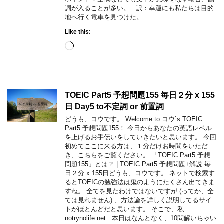
詞が入ることが多い。 訳：幸運にも私たちは目的
地へ行く電車を見つけた。 …
Like this:
Loading…
TOEIC Part5 予想問題155 毎日２分 x 155
日 Day5 to不定詞 or 前置詞
どうも、コウです。 Welcome to コウ`s TOEIC
Part5 予想問題155！ 今日からあなたの英語レベル
を上げるお手伝いをしていきたいと思います。 今回
初めてここに来る方は、１分だけお時間をいただ
き、こちらをご覧ください。 「TOEIC Part5 予想
問題155」とは？ | TOEIC Part5 予想問題+解説 毎
日２分 x 155日どうも、コウです。 ネットで検索す
るとTOEICの勉強法は鬼のようにたくさん出てきま
すね。 全てを見たわけではないですが (ってか、全
ては見れません) 、方法論を詳しく説明してるサイ
トがほとんどだと思います。 そこで、私…
notrynolife.net 本日はなんとなく、10問解いちゃい