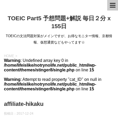
TOEIC Part5 予想問題+解説 毎日２分 x
155日
TOEICの文法問題対策がメインですが、お得なモニター情報、京都情
報、仮想通貨などもやってます☆
HOME
>
Warning
: Undefined array key 0 in
/home/lifeislike/notrynolife.net/public_html/wp-
content/themes/stinger8/single.php
on line
15
Warning
: Attempt to read property "cat_ID" on null in
/home/lifeislike/notrynolife.net/public_html/wp-
content/themes/stinger8/single.php
on line
15
affiliate-hikaku
投稿日：
2017-12-24