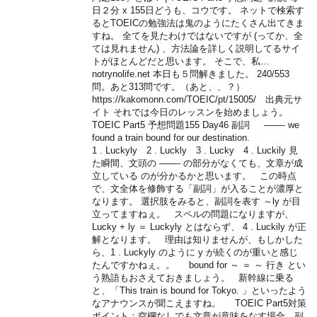
日２分 x 155日どうも、コウです。 ネットで検索す
るとTOEICの勉強法は鬼のようにたくさん出てきま
すね。 全てを見たわけではないですが (ってか、全
ては見れません) 、方法論を詳しく説明してるサイ
トがほとんどだと思います。 そこで、私…
notrynolife.net 本日も５問解きました。 240/553
問。あと313問です。（あと、、？）
https://kakomonn.com/TOEIC/pt/15005/ 出典元サ
イト それでは今日のレッスンを始めましょう。
TOEIC Part5 予想問題155 Day46 副詞 ——- we
found a train bound for our destination.
1 . Luckyly 2 . Luckly 3 . Lucky 4 . Luckily 見
た瞬間、文頭の ——- の部分がなくても、文章が成
立している のが分かるかと思います。 この時点
で、文全体を修飾する「副詞」が入ることが濃厚と
なります。 選択肢をみると、副詞を表す ～ly が目
立ってますねぇ。 スペルの問題になりますが、
Lucky + ly ＝ Luckyly とはならず、 4 . Luckily が正
解となります。 理由は知りませんが、もしかした
ら、1 . Luckyly のように y が続くのが重いと感じ
たんですかねぇ。。 bound for ～ ＝ ～ 行き とい
う熟語もおさえておきましょう。 新幹線に乗る
と、「This train is bound for Tokyo. 」といったよう
なアナウンスが聞こえますね。 TOEIC Part5対策
ポイント：空欄なしでも文章が意味をなす場合、副