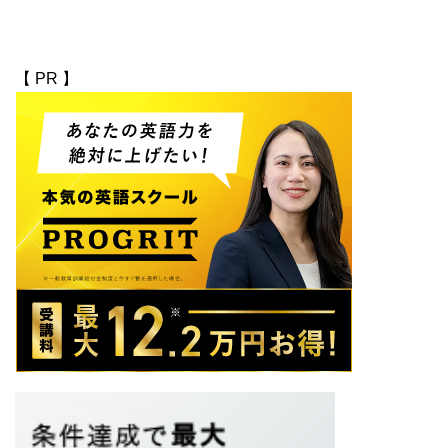
【 PR 】