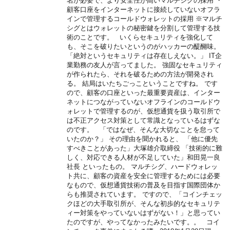
名が必要で、より安全性が高いマルチシグの採用 ・
顧客口座をインターネットに接続していないオフラ
インで管理するコールドウォレットの採用 ※マルチ
シグとはウォレットの秘密鍵を分割して管理する技
術のことです。 いくらセキュリティを強化して
も、そこを破りたいというのがハッカーの醍醐味。
「絶対というセキュリティは存在しえない。」 IT企
業勤務の友人が言ってました。 強固なセキュリティ
が作られたら、それを破るための方法が開発され
る。 結局はいたちごっこということですね。 です
ので、顧客の口座といった最重要資産は、インター
ネットにつながっていないオフラインのコールドウ
ォレットで管理するのが、仮想通貨を扱う取引所で
は不正アクセス対策として常識となっているはずな
のです。 「ではなぜ、そんな大切なことを怠って
いたのか？」 その理由を聞かれると、 「他に優先
すべきことがあった」大塚雄介取締役 「技術的に難
しく、対応できる人材が不足していた」和田晃一良
社長 といったもの。 マルチシグ、ハードウォレッ
ト共に、顧客の資産を安全に管理するためには必要
なもので、仮想通貨技術の普及を目指す国際団体か
らも推奨されています。 ですので、「コインチェッ
クほどの大手取引所が、そんな初歩的なセキュリテ
ィー対策をやっていないはずがない！」と思ってい
たのですが、やってなかったみたいです。。 コイ