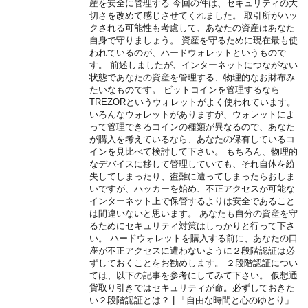
産を安全に管理する 今回の件は、セキュリティの大
切さを改めて感じさせてくれました。 取引所がハッ
クされる可能性も考慮して、あなたの資産はあなた
自身で守りましょう。 資産を守るために現在最も使
われているのが、ハードウォレットというもので
す。 前述しましたが、インターネットにつながない
状態であなたの資産を管理する、物理的なお財布み
たいなものです。 ビットコインを管理するなら
TREZORというウォレットがよく使われています。
いろんなウォレットがありますが、ウォレットによ
って管理できるコインの種類が異なるので、あなた
が購入を考えているなら、あなたの保有しているコ
インを見比べて検討して下さい。 もちろん、物理的
なデバイスに移して管理していても、それ自体を紛
失してしまったり、盗難に遭ってしまったらおしま
いですが、ハッカーを始め、不正アクセスが可能な
インターネット上で保管するよりは安全であること
は間違いないと思います。 あなたも自分の資産を守
るためにセキュリティ対策はしっかりと行って下さ
い。 ハードウォレットを購入する前に、あなたの口
座が不正アクセスに遭わないように２段階認証は必
ずしておくことをお勧めします。 ２段階認証につい
ては、以下の記事を参考にしてみて下さい。 仮想通
貨取り引きではセキュリティが命。必ずしておきた
い２段階認証とは？ | 「自由な時間と心のゆとり」