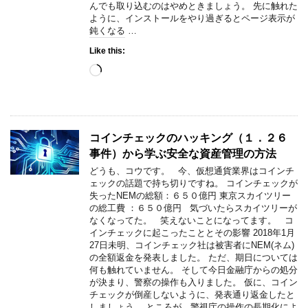
んでも取り込むのはやめときましょう。 先に触れた
ように、インストールをやり過ぎるとページ表示が
鈍くなる …
Like this:
Loading…
コインチェックのハッキング（１．２６
事件）から学ぶ安全な資産管理の方法
どうも、コウです。 今、仮想通貨業界はコインチ
ェックの話題で持ち切りですね。 コインチェックが
失ったNEMの総額：６５０億円 東京スカイツリー
の総工費 ：６５０億円 気づいたらスカイツリーが
なくなってた。 笑えないことになってます。 コ
インチェックに起こったこととその影響 2018年1月
27日未明、コインチェック社は被害者にNEM(ネム)
の全額返金を発表しました。 ただ、期日については
何も触れていません。 そして今日金融庁からの処分
が決まり、警察の操作も入りました。 仮に、コイン
チェックが倒産しないように、発表通り返金したと
しましょう。 ところが、警視庁の操作の長期化によ