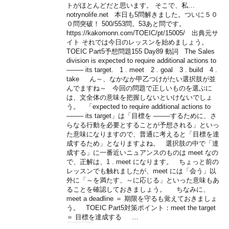
トがほとんどだと思います。 そこで、私…
notrynolife.net 本日も5問解きました。ついに５０
０問突破！ 500/553問。53あと問です。
https://kakomonn.com/TOEIC/pt/15005/ 出典元サ
イト それでは今日のレッスンを始めましょう。
TOEIC Part5予想問題155 Day89 動詞 The Sales
division is expected to require additional actions to
——– its target. 1 . meet 2 . goal 3 . build 4 .
take ん～、なかなか甲乙つけがたい選択肢が並
んでますね～ 今回の問題で正しいものを選ぶに
は、文全体の意味を把握しないといけないでしょ
う。 「expected to require additional actions to
——– its target」は「目標を ——–するために、さ
らなる行動を必要とすることが予想される」といっ
た意味になりますので、普通に考えると「目標を達
成するため」となりますよね。 選択肢の中で「達
成する」に一番近いニュアンスのものは meet なの
で、正解は、1 . meet になります。 ちょっと前の
レッスンでも触れましたが、meet には「会う」以
外に「～を満たす、～に応じる」といった意味もあ
ることを確認しておきましょう。 ちなみに、
meet a deadline ＝ 期限を守るも覚えておきましょ
う。 TOEIC Part5対策ポイント：meet the target
＝ 目標を達成する …