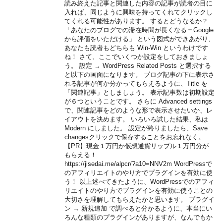
読み終えた記事と関連した内容の記事が読者の目に
入れば、同じように興味を持ってくれてクリックし
てくれる可能性があります。 するとどうなるか？
「あなたのブログでの滞在時間が長くなる＝Google
から評価をいただける」 という図式ができあがり、
あなたも読者もどちらも Win-Win というわけです
ね！ さて、ここでいくつか設定をしておきましょ
う。 設定 → WordPress Related Posts と選択する
と以下の画面になります。 ブログ記事の下に表示さ
れる記事が何か分かってもらえるように、Title を
「関連記事」としましょう。 表示記事数は初期設定
が６つということです。 さらに Advanced settings
で、関連記事をどのような形で表示させたいか、レ
イアウトを決めます。 いろいろ試した結果、私は
Modern にしました。 設定が終りましたら、Save
changesクリックで保存することをお忘れなく。
【PR】現金１万円か仮想通貨リップル１万円分が
もらえる！
https://jisedai.me/alpcr/?a10=NNV2m WordPressで
のアフィリエイトのやり方でプラグインを有効に使
う！ 以上述べてきたように、WordPressでのアフィ
リエイトのやり方でプラグインを有効に使うことの
大切さを理解してもらえたかと思います。 プラグイ
ン → 新規追加 で調べると分かるように、本当にい
ろんな種類のプラグインがありますが、なんでもか