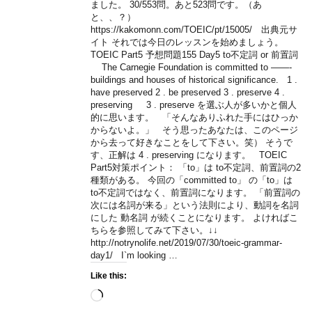
ました。 30/553問。あと523問です。（あ
と、、？）
https://kakomonn.com/TOEIC/pt/15005/ 出典元サ
イト それでは今日のレッスンを始めましょう。
TOEIC Part5 予想問題155 Day5 to不定詞 or 前置詞
The Carnegie Foundation is committed to ——-
buildings and houses of historical significance. 1 .
have preserved 2 . be preserved 3 . preserve 4 .
preserving 3 . preserve を選ぶ人が多いかと個人
的に思います。 「そんなありふれた手にはひっか
からないよ。」 そう思ったあなたは、このページ
から去って好きなことをして下さい。笑） そうで
す、正解は 4 . preserving になります。 TOEIC
Part5対策ポイント： 「to」は to不定詞、前置詞の2
種類がある。 今回の「committed to」 の「to」は
to不定詞ではなく、前置詞になります。 「前置詞の
次には名詞が来る」という法則により、動詞を名詞
にした 動名詞 が続くことになります。 よければこ
ちらを参照してみて下さい。↓↓
http://notrynolife.net/2019/07/30/toeic-grammar-
day1/ I`m looking …
Like this:
Loading…