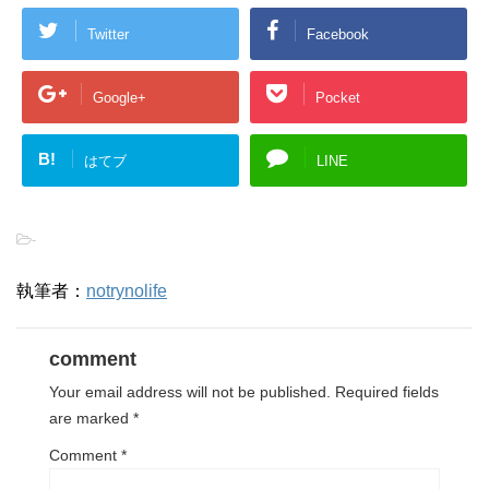
Twitter
Facebook
Google+
Pocket
B!
はてブ
LINE
-
執筆者：
notrynolife
comment
Your email address will not be published.
Required fields
are marked
*
Comment
*