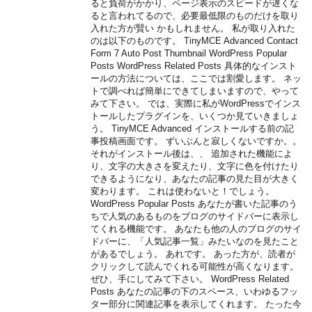
ると負荷がかかり、ページ表示のスピードが遅くな
ると言われてるので、必要最低限のものだけを取り
入れた方が賢い かもしれません。 私が取り入れた
のは以下のものです。 TinyMCE Advanced Contact
Form 7 Auto Post Thumbnail WordPress Popular
Posts WordPress Related Posts 具体的なインスト
ールの方法については、ここでは割愛します。 ネッ
トで調べれば簡単にできてしまいますので、やって
みて下さい。 では、実際に私がWordPressでインス
トールしたプラグインを、いくつか見ていきましょ
う。 TinyMCE Advanced インストールする前の記
事投稿画面です。 ずいぶんと寂しくないですか。。
それがインストール後は、、 追加された機能によ
り、文字の大きさを変えたり、文字に色を付けたり
できるようになり、あなたの記事の見た目が大きく
変わります。 これは使わないと！でしょう。
WordPress Popular Posts あなたが書いた記事のう
ちで人気のあるものをブログのサイドバーに表示し
てくれる機能です。 あなたも他の人のブログのサイ
ドバーに、「人気記事一覧」みたいなのを見たこと
があるでしょう。 あれです。 あった方が、読者が
クリックして読んでくれる可能性が高くなります。
ぜひ、手にしてみて下さい。 WordPress Related
Posts あなたの記事の下のスペース、いわゆるフッ
ター部分に関連記事を表示してくれます。 たった今