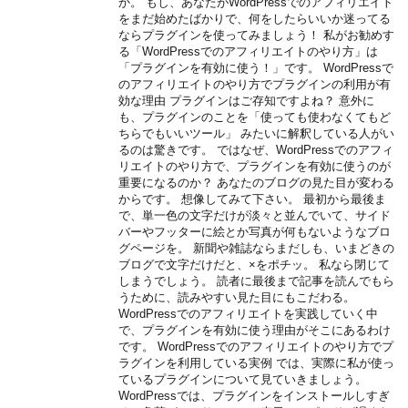
か。 もし、あなたがWordPressでのアフィリエイト
をまだ始めたばかりで、何をしたらいいか迷ってる
ならプラグインを使ってみましょう！ 私がお勧めす
る「WordPressでのアフィリエイトのやり方」は
「プラグインを有効に使う！」です。 WordPressで
のアフィリエイトのやり方でプラグインの利用が有
効な理由 プラグインはご存知ですよね？ 意外に
も、プラグインのことを「使っても使わなくてもど
ちらでもいいツール」 みたいに解釈している人がい
るのは驚きです。 ではなぜ、WordPressでのアフィ
リエイトのやり方で、プラグインを有効に使うのが
重要になるのか？ あなたのブログの見た目が変わる
からです。 想像してみて下さい。 最初から最後ま
で、単一色の文字だけが淡々と並んでいて、サイド
バーやフッターに絵とか写真が何もないようなブロ
グページを。 新聞や雑誌ならまだしも、いまどきの
ブログで文字だけだと、×をポチッ。 私なら閉じて
しまうでしょう。 読者に最後まで記事を読んでもら
うために、読みやすい見た目にもこだわる。
WordPressでのアフィリエイトを実践していく中
で、プラグインを有効に使う理由がそこにあるわけ
です。 WordPressでのアフィリエイトのやり方でプ
ラグインを利用している実例 では、実際に私が使っ
ているプラグインについて見ていきましょう。
WordPressでは、プラグインをインストールしすぎ