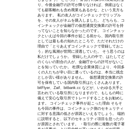
り、今後金融庁の許可が降りなければ、倒産はなく
ても顧客離れも含め廃業もあるかな、という見方も
あります。 私の友人がコインチェックでリップル
を、その友人がネムを購入しました。 どちらも、コ
インチェックが金融庁の仮想通貨交換業の許可を持
ってないことを知らなかったのです。 コインチェッ
クといえば今回の事件が起こる前から、国内取引所
としては最も名の知れたところで、ただそれだけの
理由で「とりあえずコインチェックで登録しておこ
う」的な風潮が世間に浸透していた。 そう思うのは
私だけでしょうか。 登録した人の中で、はたしてど
のくらいの割合の人が、金融庁からの許可がないこ
とを知っていたか。 杜撰な企業体質により、今回多
くの人たちが辛い目に遭っているのは、本当に残念
としか言い様がありません。 仮想通貨交換業の許
可を保有している国内取引所はたくさんあります。
bitFlyer、Zaif、bitbank.cc などが、いわゆる大手と
言われている取引所になりますので、もしもの時に
備えて安心な取引所でトレードすることをお勧めし
ます。 コインチェック事件が起こった理由 そもそ
も今回の事件は、コインチェック側のセキュリティ
に対する意識の低さが原因といえるでしょう。 端的
に説明すると、以下のセキュリティ項目を怠ったの
が原因とされています。 ・取引の際に複数の電子署