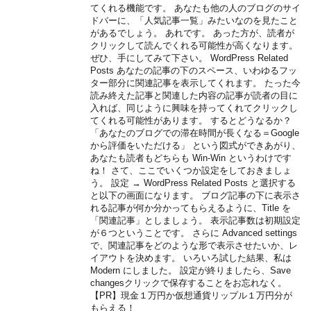
てくれる機能です。 あなたも他の人のブログのサイ
ドバーに、「人気記事一覧」みたいなのを見たこと
があるでしょう。 あれです。 あった方が、読者が
クリックして読んでくれる可能性が高くなります。
ぜひ、手にしてみて下さい。 WordPress Related
Posts あなたの記事の下のスペース、いわゆるフッ
ター部分に関連記事を表示してくれます。 たった今
読み終えた記事と関連した内容の記事が読者の目に
入れば、同じように興味を持ってくれてクリックし
てくれる可能性があります。 するとどうなるか？
「あなたのブログでの滞在時間が長くなる＝Google
から評価をいただける」 という図式ができあがり、
あなたも読者もどちらも Win-Win というわけです
ね！ さて、ここでいくつか設定をしておきましょ
う。 設定 → WordPress Related Posts と選択する
と以下の画面になります。 ブログ記事の下に表示さ
れる記事が何か分かってもらえるように、Title を
「関連記事」としましょう。 表示記事数は初期設定
が６つということです。 さらに Advanced settings
で、関連記事をどのような形で表示させたいか、レ
イアウトを決めます。 いろいろ試した結果、私は
Modern にしました。 設定が終りましたら、Save
changesクリックで保存することをお忘れなく。
【PR】現金１万円か仮想通貨リップル１万円分が
もらえる！