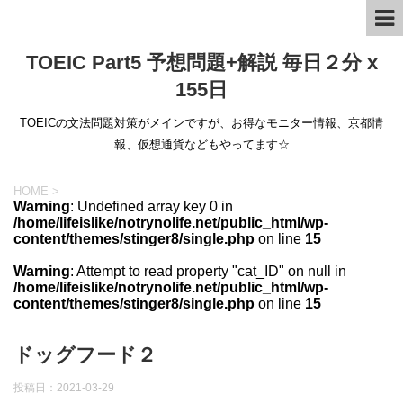
TOEIC Part5 予想問題+解説 毎日２分 x
155日
TOEICの文法問題対策がメインですが、お得なモニター情報、京都情
報、仮想通貨などもやってます☆
HOME
>
Warning
: Undefined array key 0 in
/home/lifeislike/notrynolife.net/public_html/wp-
content/themes/stinger8/single.php
on line
15
Warning
: Attempt to read property "cat_ID" on null in
/home/lifeislike/notrynolife.net/public_html/wp-
content/themes/stinger8/single.php
on line
15
ドッグフード２
投稿日：
2021-03-29