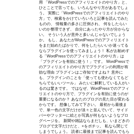
用 「WordPressでのアフィリエイトのやり方」と、
ひとことで言っても、いろんなやり方があるでしょ
う。 実際に「WordPressでのアフィリエイトのやり
方」で、検索をかけていろいろと記事を読んでみた
ものの、 情報量の多さに圧倒され、 何をしたらい
いのか整理できず、 自分にあったやり方が分からな
い。 そういう人が意外と多いんじゃないでしょう
か。 もし、あなたがWordPressでのアフィリエイト
をまだ始めたばかりで、何をしたらいいか迷ってる
ならプラグインを使ってみましょう！ 私がお勧めす
る「WordPressでのアフィリエイトのやり方」は
「プラグインを有効に使う！」です。 WordPressで
のアフィリエイトのやり方でプラグインの利用が有
効な理由 プラグインはご存知ですよね？ 意外に
も、プラグインのことを「使っても使わなくてもど
ちらでもいいツール」 みたいに解釈している人がい
るのは驚きです。 ではなぜ、WordPressでのアフィ
リエイトのやり方で、プラグインを有効に使うのが
重要になるのか？ あなたのブログの見た目が変わる
からです。 想像してみて下さい。 最初から最後ま
で、単一色の文字だけが淡々と並んでいて、サイド
バーやフッターに絵とか写真が何もないようなブロ
グページを。 新聞や雑誌ならまだしも、いまどきの
ブログで文字だけだと、×をポチッ。 私なら閉じて
しまうでしょう。 読者に最後まで記事を読んでもら