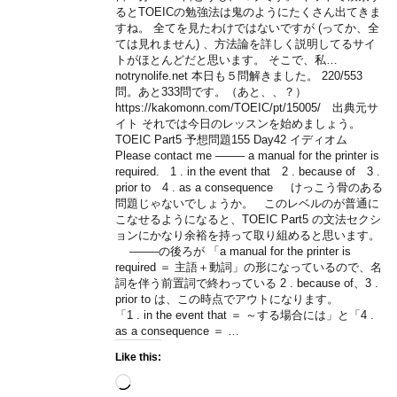
るとTOEICの勉強法は鬼のようにたくさん出てきま
すね。 全てを見たわけではないですが (ってか、全
ては見れません) 、方法論を詳しく説明してるサイ
トがほとんどだと思います。 そこで、私…
notrynolife.net 本日も５問解きました。 220/553
問。あと333問です。（あと、、？）
https://kakomonn.com/TOEIC/pt/15005/ 出典元サ
イト それでは今日のレッスンを始めましょう。
TOEIC Part5 予想問題155 Day42 イディオム
Please contact me ——– a manual for the printer is
required. 1 . in the event that 2 . because of 3 .
prior to 4 . as a consequence けっこう骨のある
問題じゃないでしょうか。 このレベルのが普通に
こなせるようになると、TOEIC Part5 の文法セクシ
ョンにかなり余裕を持って取り組めると思います。
——–の後ろが 「a manual for the printer is
required ＝ 主語＋動詞」の形になっているので、名
詞を伴う前置詞で終わっている 2 . because of、3 .
prior to は、この時点でアウトになります。
「1 . in the event that ＝ ～する場合には」と「4 .
as a consequence ＝ …
Like this:
Loading…