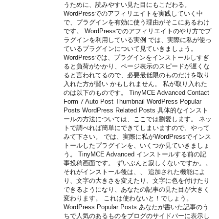
うために、読みやすい見た目にもこだわる。
WordPressでのアフィリエイトを実践していく中
で、プラグインを有効に使う理由がそこにあるわけ
です。 WordPressでのアフィリエイトのやり方でプ
ラグインを利用している実例 では、実際に私が使っ
ているプラグインについて見ていきましょう。
WordPressでは、プラグインをインストールしすぎ
ると負荷がかかり、ページ表示のスピードが遅くな
ると言われてるので、必要最低限のものだけを取り
入れた方が賢い かもしれません。 私が取り入れた
のは以下のものです。 TinyMCE Advanced Contact
Form 7 Auto Post Thumbnail WordPress Popular
Posts WordPress Related Posts 具体的なインスト
ールの方法については、ここでは割愛します。 ネッ
トで調べれば簡単にできてしまいますので、やって
みて下さい。 では、実際に私がWordPressでインス
トールしたプラグインを、いくつか見ていきましょ
う。 TinyMCE Advanced インストールする前の記
事投稿画面です。 ずいぶんと寂しくないですか。。
それがインストール後は、、 追加された機能によ
り、文字の大きさを変えたり、文字に色を付けたり
できるようになり、あなたの記事の見た目が大きく
変わります。 これは使わないと！でしょう。
WordPress Popular Posts あなたが書いた記事のう
ちで人気のあるものをブログのサイドバーに表示し