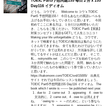
TOEIC Part5予想問題155 毎日２分 x 155
Day116 イディオム
どうも、コウです。 Welcome to コウ`s TOEIC
Part5 予想問題155 ! 今日もあなたの英語レベルを
上げるお手伝いをしていきたいと思います。 今回
初めてここに来る方は、１分だけお時間をいただ
き、こちらをご覧ください。 TOEIC Part5【実践】
対策コンセプト | 英語をGETして人生ニコニコ！
Making your life unforgettable.どうも、コウです。
ネットで検索するとTOEICの勉強法は鬼のようにた
くさん出てきますね。 全てを見たわけではないです
が (ってか、全ては見れません) 、方法論を詳しく説
明してるサイトがほとんどだと思います。 そこで、
私… notrynolife.net このシリーズを始めてからの
３か月間で触れなかった問題で、良問、触れるべき
問題といったものを補強という形で扱っていきたい
と思います。
https://kakomonn.com/TOEIC/srd/15005/ 出典元
サイト それでは今日のレッスンを始めましょう。
TOEIC Part5予想問題155 Day116 イディオム The
book which I wrote is ——– be published next year.
1 . due to 2. came out 3 . appearing 4 . owe to
文法的に、2. came out、4 . owe to は消えます
ね。 「owing to ～ ＝ ～のために」という形なら
ありますが。 3 . appearing も、appearing be とい