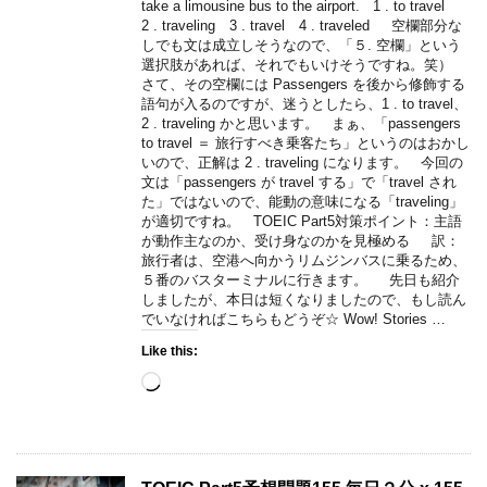
take a limousine bus to the airport. 1 . to travel
2 . traveling 3 . travel 4 . traveled 空欄部分な
しでも文は成立しそうなので、「５. 空欄」という
選択肢があれば、それでもいけそうですね。笑）
さて、その空欄には Passengers を後から修飾する
語句が入るのですが、迷うとしたら、1 . to travel、
2 . traveling かと思います。 まぁ、「passengers
to travel ＝ 旅行すべき乗客たち」というのはおかし
いので、正解は 2 . traveling になります。 今回の
文は「passengers が travel する」で「travel され
た」ではないので、能動の意味になる「traveling」
が適切ですね。 TOEIC Part5対策ポイント：主語
が動作主なのか、受け身なのかを見極める 訳：
旅行者は、空港へ向かうリムジンバスに乗るため、
５番のバスターミナルに行きます。 先日も紹介
しましたが、本日は短くなりましたので、もし読ん
でいなければこちらもどうぞ☆ Wow! Stories …
Like this:
Loading…