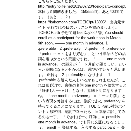
こちらをご覧ください。
http://notrynolife.net/2019/07/28/toeic-part5-concept/
本日も５問解きました。 150/553問。あと403問で
す。（あと、、？）
https://kakomonn.com/TOEIC/pt/15005/ 出典元サ
イト それでは今日のレッスンを始めましょう。
TOEIC Part5 予想問題155 Day28 品詞 You should
enroll as a participant for the work shop in March
9th soon, ——– one month in advance. 1
.preferable 2 .preferably 3 .prefer 4 .preference
「prefer ～ = ～をより好む」、という単語のどの品
詞を選ぶかという問題ですね。 「——– one month
in advance」 の部分が「一ヶ月前が望ましい」とい
った意味になると分かれば、選びやすいかと思いま
す。 正解は、2 .preferably になります。 1
.preferable を選んだ人もいるかもしれませんが、こ
れは形容詞で、直後の名詞 one month を修飾すると
「好ましい一ヶ月」となり、意味不明になります
ね。 「one month in advance」 ＝「 一ヶ月前」 と
いう表現を修飾するには、副詞である preferably を
持ってくることになります。 TOEIC Part5対策ポイ
ント：形容詞、副詞で迷ったら、日本語に訳してみ
るのも一手。 「できれば一ヶ月前に ＝ possibly
one month in advance」でも同じ文脈になるでしょ
う。 enroll ＝ 登録する、入会する participant ＝ 参