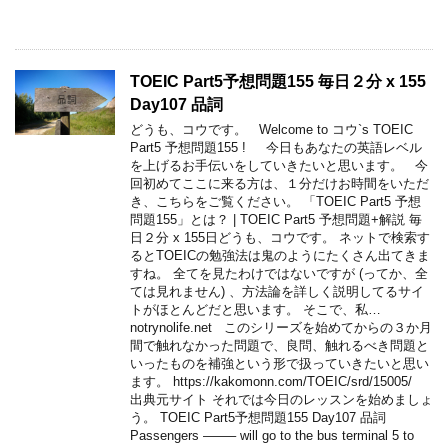
TOEIC Part5予想問題155 毎日２分 x 155
Day107 品詞
どうも、コウです。 Welcome to コウ`s TOEIC
Part5 予想問題155 ! 今日もあなたの英語レベル
を上げるお手伝いをしていきたいと思います。 今
回初めてここに来る方は、１分だけお時間をいただ
き、こちらをご覧ください。 「TOEIC Part5 予想
問題155」とは？ | TOEIC Part5 予想問題+解説 毎
日２分 x 155日どうも、コウです。 ネットで検索す
るとTOEICの勉強法は鬼のようにたくさん出てきま
すね。 全てを見たわけではないですが (ってか、全
ては見れません) 、方法論を詳しく説明してるサイ
トがほとんどだと思います。 そこで、私…
notrynolife.net このシリーズを始めてからの３か月
間で触れなかった問題で、良問、触れるべき問題と
いったものを補強という形で扱っていきたいと思い
ます。 https://kakomonn.com/TOEIC/srd/15005/
出典元サイト それでは今日のレッスンを始めましょ
う。 TOEIC Part5予想問題155 Day107 品詞
Passengers ——– will go to the bus terminal 5 to