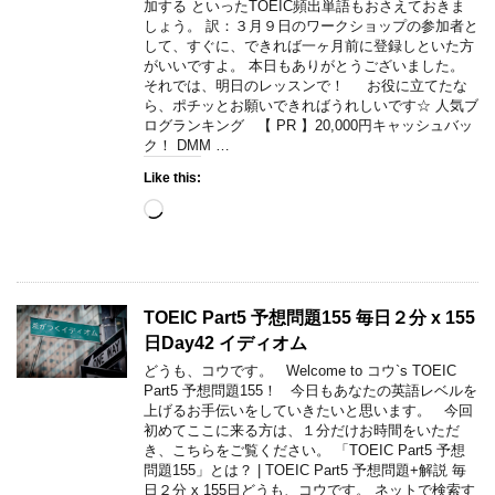
加する といったTOEIC頻出単語もおさえておきま
しょう。 訳：３月９日のワークショップの参加者と
して、すぐに、できれば一ヶ月前に登録しといた方
がいいですよ。 本日もありがとうございました。
それでは、明日のレッスンで！ お役に立てたな
ら、ポチッとお願いできればうれしいです☆ 人気ブ
ログランキング 【 PR 】20,000円キャッシュバッ
ク！ DMM …
Like this:
Loading…
TOEIC Part5 予想問題155 毎日２分 x 155
日Day42 イディオム
どうも、コウです。 Welcome to コウ`s TOEIC
Part5 予想問題155！ 今日もあなたの英語レベルを
上げるお手伝いをしていきたいと思います。 今回
初めてここに来る方は、１分だけお時間をいただ
き、こちらをご覧ください。 「TOEIC Part5 予想
問題155」とは？ | TOEIC Part5 予想問題+解説 毎
日２分 x 155日どうも、コウです。 ネットで検索す