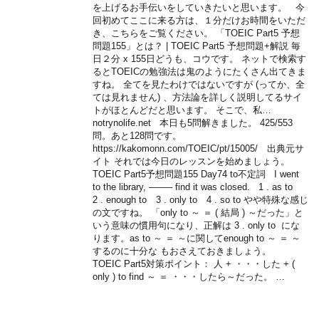
を上げるお手伝いをしていきたいと思います。 今
回初めてここに来る方は、１分だけお時間をいただ
き、こちらをご覧ください。 「TOEIC Part5 予想
問題155」とは？ | TOEIC Part5 予想問題+解説 毎
日２分 x 155日どうも、コウです。 ネットで検索す
るとTOEICの勉強法は鬼のようにたくさん出てきま
すね。 全てを見たわけではないですが (ってか、全
ては見れません) 、方法論を詳しく説明してるサイ
トがほとんどだと思います。 そこで、私…
notrynolife.net 本日も5問解きました。 425/553
問。あと128問です。
https://kakomonn.com/TOEIC/pt/15005/ 出典元サ
イト それでは今日のレッスンを始めましょう。
TOEIC Part5予想問題155 Day74 to不定詞 I went
to the library, ——– find it was closed. 1 . as to
2 . enough to 3 . only to 4 . so to やや特殊な感じ
の文ですね。 「only to ～ ＝ ( 結局 ) ～だった」と
いう意味の慣用句になり、正解は 3 . only to にな
ります。as to ～ ＝ ～に関してenough to ～ ＝ ～
するのに十分な もおさえておきましょう。
TOEIC Part5対策ポイント： 人 + ・・・した + (
only ) to find ～ ＝ ・・・したら～だった。 …