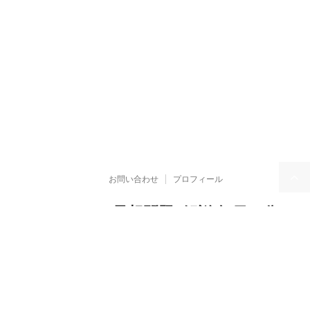
お問い合わせ
プロフィール
TOEIC Part5 予想問題+解説 毎日２分 x
155日
TOEICの文法問題対策がメインですが、お得なモニター情報、京都情報、仮
想通貨などもやってます☆