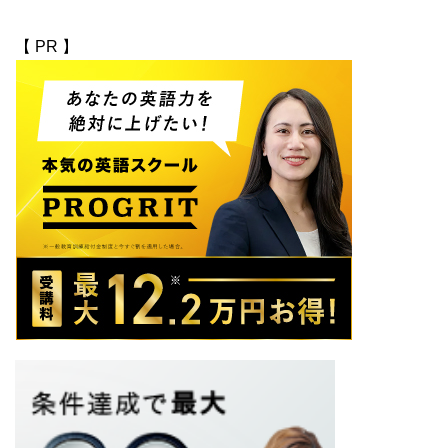
【 PR 】