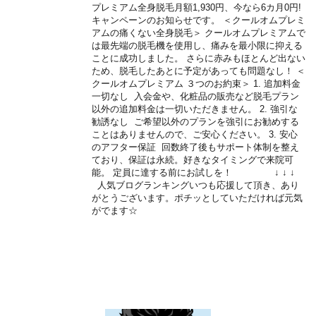
プレミアム全身脱毛月額1,930円、今なら6カ月0円!
キャンペーンのお知らせです。 ＜クールオムプレミ
アムの痛くない全身脱毛＞ クールオムプレミアムで
は最先端の脱毛機を使用し、痛みを最小限に抑える
ことに成功しました。 さらに赤みもほとんど出ない
ため、脱毛したあとに予定があっても問題なし！ ＜
クールオムプレミアム ３つのお約束＞ 1. 追加料金
一切なし 入会金や、化粧品の販売など脱毛プラン
以外の追加料金は一切いただきません。 2. 強引な
勧誘なし ご希望以外のプランを強引にお勧めする
ことはありませんので、ご安心ください。 3. 安心
のアフター保証 回数終了後もサポート体制を整え
ており、保証は永続。好きなタイミングで来院可
能。 定員に達する前にお試しを！ ↓ ↓ ↓
人気ブログランキングいつも応援して頂き、あり
がとうございます。ポチッとしていただければ元気
がでます☆