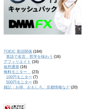
TOEIC 英語関係
(184)
英語で名言、哲学を味わう
(16)
アフィリエイト
(16)
仮想通貨
(16)
無料モニター
(23)
100円モニター
(7)
500円モニター
(3)
雑記：お得、おもしろ、京都情報など
(20)