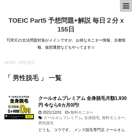
TOEIC Part5 予想問題+解説 毎日２分 x
155日
TOEICの文法問題対策がメインですが、お得なモニター情報、京都情
報、仮想通貨などもやってます☆
HOME
>
男性脱毛
「 男性脱毛 」 一覧
クールオムプレミアム 全身脱毛月額1,930
円 今なら6カ月0円!
2021/12/01
-
無料モニター
クールオムプレミアム
,
全身脱毛
,
無料モニター
,
男性脱毛
どうも、コウです。 メンズ脱毛専門店 クールオム