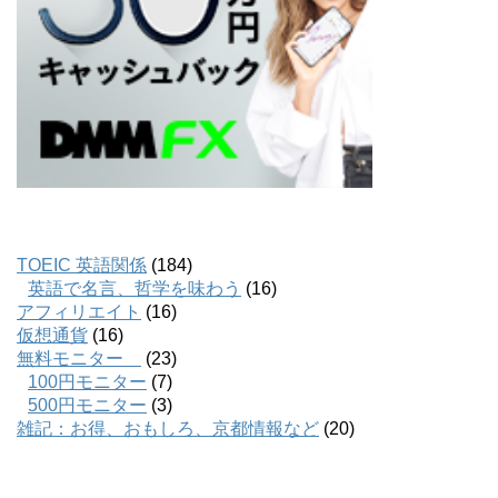
TOEIC 英語関係
(184)
英語で名言、哲学を味わう
(16)
アフィリエイト
(16)
仮想通貨
(16)
無料モニター
(23)
100円モニター
(7)
500円モニター
(3)
雑記：お得、おもしろ、京都情報など
(20)