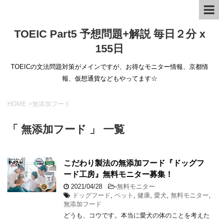
TOEIC Part5 予想問題+解説 毎日２分 x
155日
TOEICの文法問題対策がメインですが、お得なモニター情報、京都情
報、仮想通貨などもやってます☆
HOME
>
無添加フード
「 無添加フード 」 一覧
こだわり製法の無添加フード『ドッグフ
ード工房』無料モニター募集！
2021/04/28
-
無料モニター
ドッグフード
,
ペット
,
健康
,
愛犬
,
無料モニター
,
無添加フード
どうも、コウです。本当に愛犬の体のことを考えた