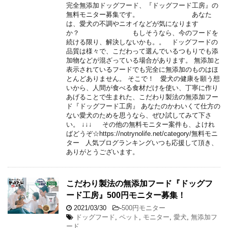
完全無添加ドッグフード、『ドッグフード工房』の
無料モニター募集です。 あなた
は、愛犬の不調やニオイなどが気になります
か？ もしそうなら、今のフードを
続ける限り、解決しないかも。。 ドッグフードの
品質は様々で、こだわって選んでいるつもりでも添
加物などが混ざっている場合があります。 無添加と
表示されているフードでも完全に無添加のものはほ
とんどありません。 そこで！ 愛犬の健康を願う想
いから、人間が食べる食材だけを使い、丁寧に作り
あげることで生まれた、こだわり製法の無添加フー
ド『ドッグフード工房』 あなたのかわいくて仕方の
ない愛犬のためを思うなら、ぜひ試してみて下さ
い。 ↓↓↓ その他の無料モニター案件も、よけれ
ばどうぞ☆https://notrynolife.net/category/無料モニ
ター 人気ブログランキングいつも応援して頂き、
ありがとうございます。
こだわり製法の無添加フード『ドッグフ
ード工房』500円モニター募集！
2021/03/30
-
500円モニター
ドッグフード
,
ペット
,
モニター
,
愛犬
,
無添加フ
ード