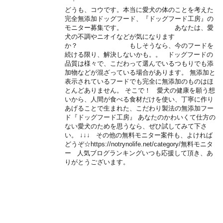
どうも、コウです。本当に愛犬の体のことを考えた
完全無添加ドッグフード、『ドッグフード工房』の
モニター募集です。 あなたは、愛
犬の不調やニオイなどが気になります
か？ もしそうなら、今のフードを
続ける限り、解決しないかも。。 ドッグフードの
品質は様々で、こだわって選んでいるつもりでも添
加物などが混ざっている場合があります。 無添加と
表示されているフードでも完全に無添加のものはほ
とんどありません。 そこで！ 愛犬の健康を願う想
いから、人間が食べる食材だけを使い、丁寧に作り
あげることで生まれた、こだわり製法の無添加フー
ド『ドッグフード工房』 あなたのかわいくて仕方の
ない愛犬のためを思うなら、ぜひ試してみて下さ
い。 ↓↓↓ その他の無料モニター案件も、よければ
どうぞ☆https://notrynolife.net/category/無料モニタ
ー 人気ブログランキングいつも応援して頂き、あ
りがとうございます。