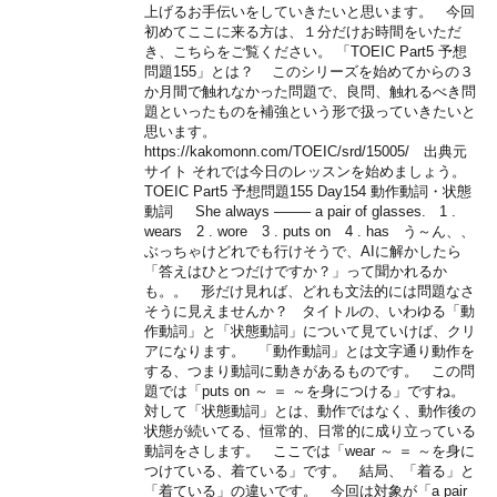
上げるお手伝いをしていきたいと思います。 今回
初めてここに来る方は、１分だけお時間をいただ
き、こちらをご覧ください。 「TOEIC Part5 予想
問題155」とは？ このシリーズを始めてからの３
か月間で触れなかった問題で、良問、触れるべき問
題といったものを補強という形で扱っていきたいと
思います。
https://kakomonn.com/TOEIC/srd/15005/ 出典元
サイト それでは今日のレッスンを始めましょう。
TOEIC Part5 予想問題155 Day154 動作動詞・状態
動詞 She always ——– a pair of glasses. 1 .
wears 2 . wore 3 . puts on 4 . has う～ん、、
ぶっちゃけどれでも行けそうで、AIに解かしたら
「答えはひとつだけですか？」って聞かれるか
も。。 形だけ見れば、どれも文法的には問題なさ
そうに見えませんか？ タイトルの、いわゆる「動
作動詞」と「状態動詞」について見ていけば、クリ
アになります。 「動作動詞」とは文字通り動作を
する、つまり動詞に動きがあるものです。 この問
題では「puts on ～ ＝ ～を身につける」ですね。
対して「状態動詞」とは、動作ではなく、動作後の
状態が続いてる、恒常的、日常的に成り立っている
動詞をさします。 ここでは「wear ～ ＝ ～を身に
つけている、着ている」です。 結局、「着る」と
「着ている」の違いです。 今回は対象が「a pair