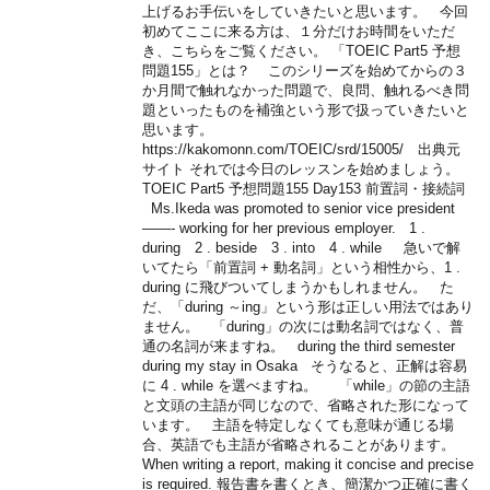
上げるお手伝いをしていきたいと思います。 今回
初めてここに来る方は、１分だけお時間をいただ
き、こちらをご覧ください。 「TOEIC Part5 予想
問題155」とは？ このシリーズを始めてからの３
か月間で触れなかった問題で、良問、触れるべき問
題といったものを補強という形で扱っていきたいと
思います。
https://kakomonn.com/TOEIC/srd/15005/ 出典元
サイト それでは今日のレッスンを始めましょう。
TOEIC Part5 予想問題155 Day153 前置詞・接続詞
Ms.Ikeda was promoted to senior vice president
——- working for her previous employer. 1 .
during 2 . beside 3 . into 4 . while 急いで解
いてたら「前置詞 + 動名詞」という相性から、1 .
during に飛びついてしまうかもしれません。 た
だ、「during ～ing」という形は正しい用法ではあり
ません。 「during」の次には動名詞ではなく、普
通の名詞が来ますね。 during the third semester
during my stay in Osaka そうなると、正解は容易
に 4 . while を選べますね。 「while」の節の主語
と文頭の主語が同じなので、省略された形になって
います。 主語を特定しなくても意味が通じる場
合、英語でも主語が省略されることがあります。
When writing a report, making it concise and precise
is required. 報告書を書くとき、簡潔かつ正確に書く