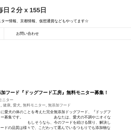
毎日２分 x 155日
モニター情報、京都情報、仮想通貨などもやってます☆
お問い合わせ
添加フード『ドッグフード工房』無料モニター募集！
モニター
ト
,
健康
,
愛犬
,
無料モニター
,
無添加フード
当に愛犬の体のことを考えた完全無添加ドッグフード、『ドッグフ
モニター募集です。 あなたは、愛犬の不調やニオイな
か？ もしそうなら、今のフードを続ける限り、解決し
フードの品質は様々で、こだわって選んでいるつもりでも添加物な