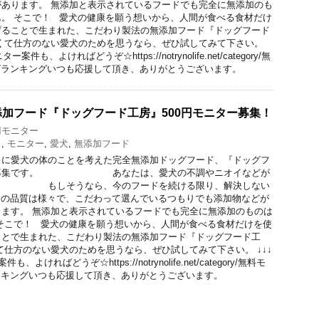
あります。 無添加と表示されているフードでも完全に無添加のも
。 そこで！ 愛犬の健康を願う想いから、人間が食べる食材だけ
げることで生まれた、こだわり製法の無添加フード『ドッグフード
くて仕方のない愛犬のためを思うなら、ぜひ試してみて下さい。
も、よければどうぞ☆https://notrynolife.net/category/無
グランキングいつも応援して頂き、ありがとうございます。
加フード『ドッグフード工房』500円モニター募集！
0円モニター
ト
,
モニター
,
愛犬
,
無添加フード
当に愛犬の体のことを考えた完全無添加ドッグフード、『ドッグフ
ター募集です。 あなたは、愛犬の不調やニオイなどが
 もしそうなら、今のフードを続ける限り、解決しない
ドの品質は様々で、こだわって選んでいるつもりでも添加物などが
ます。 無添加と表示されているフードでも完全に無添加のものは
そこで！ 愛犬の健康を願う想いから、人間が食べる食材だけを使
ことで生まれた、こだわり製法の無添加フード『ドッグフード工
て仕方のない愛犬のためを思うなら、ぜひ試してみて下さい。 ↓↓↓
ければどうぞ☆https://notrynolife.net/category/無料モ
ンキングいつも応援して頂き、ありがとうございます。