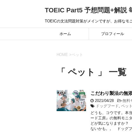
TOEIC Part5 予想問題+解説 
TOEICの文法問題対策がメインですが、お得な
ホーム
プロフィール
HOME
>
ペット
「 ペット 」 一覧
こだわり製法の無
2021/04/28
-
無料
ドッグフード
,
ペッ
どうも、コウです。本
ード工房』の無料
どが気になります
ないかも。。 ドッグ